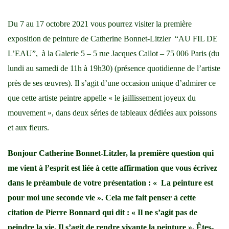
beauté
du
Du 7 au 17 octobre 2021 vous pourrez visiter la première
monde
exposition de peinture de Catherine Bonnet-Litzler “AU FIL DE
extérieur,
L’EAU”, à la Galerie 5 – 5 rue Jacques Callot – 75 006 Paris (du
faut-
lundi au samedi de 11h à 19h30) (présence quotidienne de l’artiste
il
près de ses œuvres). Il s’agit d’une occasion unique d’admirer ce
encore
que cette artiste peintre appelle « le jaillissement joyeux du
la
mouvement », dans deux séries de tableaux dédiées aux poissons
voir »
et aux fleurs.
Bonjour Catherine Bonnet-Litzler, la première question qui
me vient à l’esprit est liée à cette affirmation que vous écrivez
dans le préambule de votre présentation : « La peinture est
pour moi une seconde vie ». Cela me fait penser à cette
citation de Pierre Bonnard qui dit : «
Il ne s’agit pas de
peindre la vie. Il s’agit de rendre vivante la peinture
». Êtes-