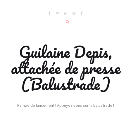
Guilaine Depis,
attachée de presse
(Balustrade)
Rampe de lancement ! Appuyez-vous sur la balustrade !