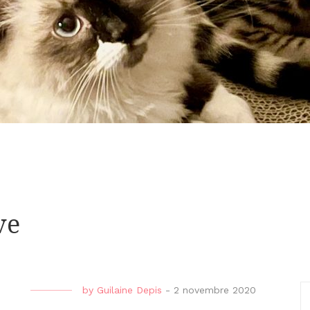
ve
by
Guilaine Depis
-
2 novembre 2020