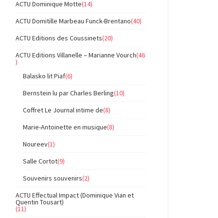
ACTU Dominique Motte
(14)
ACTU Domitille Marbeau Funck-Brentano
(40)
ACTU Editions des Coussinets
(20)
ACTU Editions Villanelle – Marianne Vourch
(46
)
Balasko lit Piaf
(6)
Bernstein lu par Charles Berling
(10)
Coffret Le Journal intime de
(8)
Marie-Antoinette en musique
(8)
Noureev
(1)
Salle Cortot
(9)
Souvenirs souvenirs
(2)
ACTU Effectual Impact (Dominique Vian et
Quentin Tousart)
(11)