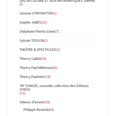
SALON CULTURE ET JEUX MATHÉMATIQUES 16ème
(
8)
Simone STRITMATTER
(1)
Sophie JABÈS
(23)
Stéphane Piletta-Zanin
(7)
Sylvain TESSON
(1)
THEÂTRE & SPECTACLES
(2)
Thierry Caillat
(16)
Thierry Paul Millemann
(1)
Thierry Paulmier
(19)
TIP TONGUE, nouvelle collection des Éditions
SYROS
(11)
Valeurs d'avenir
(10)
Philippe Rosinski
(4)