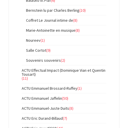
Balasko lit Piaf
(6)
Bernstein lu par Charles Berling
(10)
Coffret Le Journal intime de
(8)
Marie-Antoinette en musique
(8)
Noureev
(1)
Salle Cortot
(9)
Souvenirs souvenirs
(2)
ACTU Effectual Impact (Dominique Vian et Quentin
Tousart)
(11)
ACTU Emmanuel Brossard-Ruffey
(1)
ACTU Emmanuel Jaffelin
(50)
ACTU Emmanuel-Juste Duits
(8)
ACTU Eric Durand-Billaud
(7)