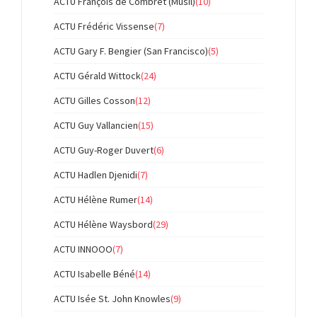
ACTU François de Combret (Musil)
(10)
ACTU Frédéric Vissense
(7)
ACTU Gary F. Bengier (San Francisco)
(5)
ACTU Gérald Wittock
(24)
ACTU Gilles Cosson
(12)
ACTU Guy Vallancien
(15)
ACTU Guy-Roger Duvert
(6)
ACTU Hadlen Djenidi
(7)
ACTU Hélène Rumer
(14)
ACTU Hélène Waysbord
(29)
ACTU INNOOO
(7)
ACTU Isabelle Béné
(14)
ACTU Isée St. John Knowles
(9)