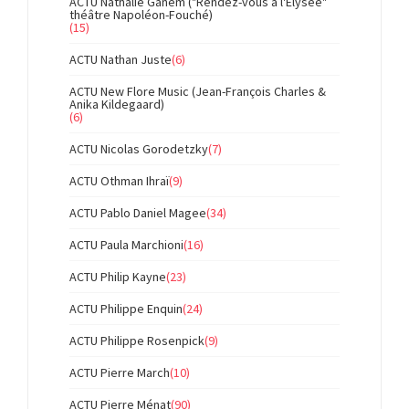
ACTU Nathalie Ganem ("Rendez-vous à l'Elysée"
théâtre Napoléon-Fouché)
(15)
ACTU Nathan Juste
(6)
ACTU New Flore Music (Jean-François Charles &
Anika Kildegaard)
(6)
ACTU Nicolas Gorodetzky
(7)
ACTU Othman Ihraï
(9)
ACTU Pablo Daniel Magee
(34)
ACTU Paula Marchioni
(16)
ACTU Philip Kayne
(23)
ACTU Philippe Enquin
(24)
ACTU Philippe Rosenpick
(9)
ACTU Pierre March
(10)
ACTU Pierre Ménat
(90)