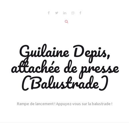
Guilaine Depis,
attachée de presse
(Balustrade)
Rampe de lancement ! Appuyez-vous sur la balustrade !