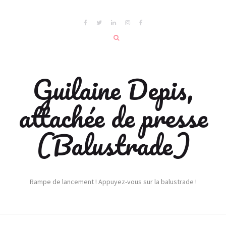
Guilaine Depis,
attachée de presse
(Balustrade)
Rampe de lancement ! Appuyez-vous sur la balustrade !