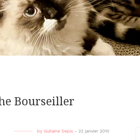
he Bourseiller
by
Guilaine Depis
-
22 janvier 2010