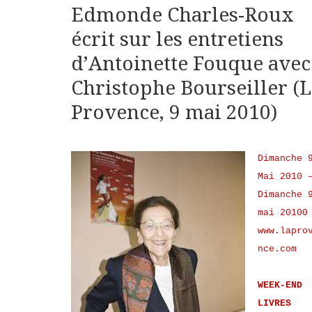
Edmonde Charles-Roux
écrit sur les entretiens
d’Antoinette Fouque avec
Christophe Bourseiller (
Provence, 9 mai 2010)
Dimanche 
Mai 2010 
Dimanche 
mai 20100
www.lapro
nce.com
WEEK-END
LIVRES