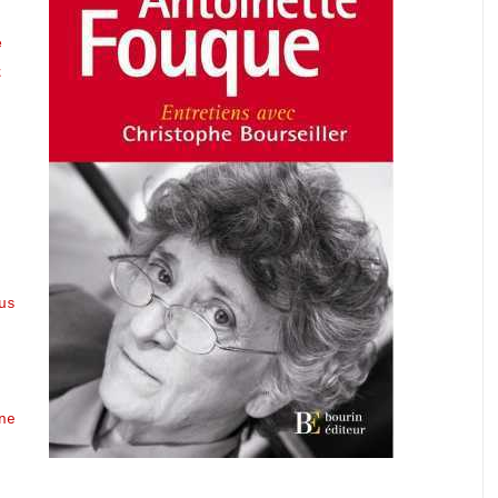
e
t
us
ne