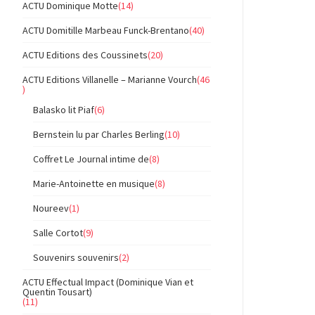
ACTU Dominique Motte
(14)
ACTU Domitille Marbeau Funck-Brentano
(40)
ACTU Editions des Coussinets
(20)
ACTU Editions Villanelle – Marianne Vourch
(46
)
Balasko lit Piaf
(6)
Bernstein lu par Charles Berling
(10)
Coffret Le Journal intime de
(8)
Marie-Antoinette en musique
(8)
Noureev
(1)
Salle Cortot
(9)
Souvenirs souvenirs
(2)
ACTU Effectual Impact (Dominique Vian et
Quentin Tousart)
(11)