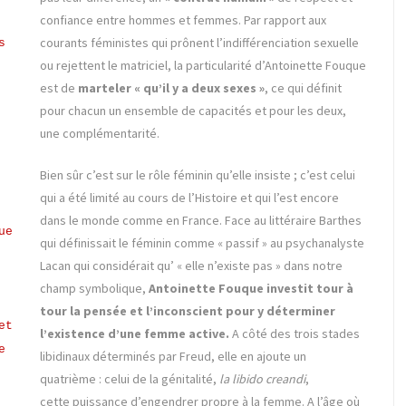
confiance entre hommes et femmes. Par rapport aux
courants féministes qui prônent l’indifférenciation sexuelle
s
ou rejettent le matriciel, la particularité d’Antoinette Fouque
est de
marteler « qu’il y a deux sexes »
, ce qui définit
pour chacun un ensemble de capacités et pour les deux,
une complémentarité.
Bien sûr c’est sur le rôle féminin qu’elle insiste ; c’est celui
qui a été limité au cours de l’Histoire et qui l’est encore
dans le monde comme en France. Face au littéraire Barthes
ue
qui définissait le féminin comme « passif » au psychanalyste
Lacan qui considérait qu’ « elle n’existe pas » dans notre
champ symbolique,
Antoinette Fouque investit tour à
tour la pensée et l’inconscient pour y déterminer
et
l’existence d’une femme active.
A côté des trois stades
e
libidinaux déterminés par Freud, elle en ajoute un
quatrième : celui de la génitalité,
la libido creandi
,
cette puissance d’engendrer propre à la femme. A l’âge où