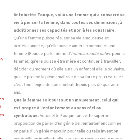
Antoinette Fouque, voilà une femme qui a consacré sa
vie à penser la femme, dans toutes ses dimensions, à
additionner ses capacités et non à les soustraire.
Qu’une femme puisse réaliser sa vie amoureuse et
professionnelle, qu’elle puisse aimer un homme et une
femme (Fouque parle même d’
homosexualité native
pour la
e,
femme), qu’elle puisse être mère et continuer à travailler,
décider du moment où elle aura un enfant si elle le souhaite,
qu’elle prenne la pleine maîtrise de sa force pro-créatrice :
c’est tout l’enjeu de son combat depuis plus de quarante
ans.
rs
Que la femme soit surtout un mouvement, celui qui
est propre à l’enfantement au sens réel ou
t
symbolique.
Antoinette Fouque fait cette superbe
es
proposition de parler d’un génie de l’enfantement comme
on parle d’un génie masculin pour telle ou telle invention
matérielle ou intellectuelle, car « vous revivez sur le mode