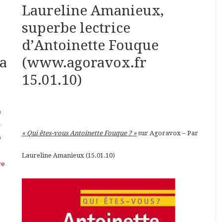
Laureline Amanieux,
superbe lectrice
d’Antoinette Fouque
La
(www.agoravox.fr
15.01.10)
9
–
« Qui êtes-vous Antoinette Fouque ? »
sur Agoravox – Par
9
Laureline Amanieux (15.01.10)
ve