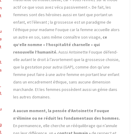
t
actif ce que vous avez vécu passivement ». De fait, les
n
femmes sont des héroïnes aussi en tant que portant un
t
enfant, et l’élevant ; la grossesse est un paradigme de
l’éthique pour madame Fouque car la femme accueille alors
u
un autre en soi, sans même connaître son visage,
ce
e
qu’elle nomme « l’hospitalité charnelle » qui
t
renouvelle l’humanité.
Aussi Antoinette Fouque défend-
elle autant le droit à l’avortement que la grossesse choisie,
l
que la gestation pour autrui (GAP), comme don qu’une
s
femme peut faire à une autre femme en portant leur enfant
dans un encadrement éthique, sans aucune dimension
.
marchande. Et les femmes possèdent aussi un génie dans
l
les autres domaines.
u
A aucun moment, la pensée d’Antoinette Fouque
n’élimine ou ne réduit les fondamentaux des hommes.
g
En permanence, elle cherche un rééquilibrage qui n’annule
pas leur différence, un
« contrat humain »
de respect et
l