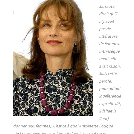
Sarraute
disait qu’il
n’y avait
pas de
littérature
de femmes.
Intrinsèque
ment, elle
avait raison.
Mais cette
parole,
pour autant
indifférencié
e qu’elle fût,
il fallait la
(leur)
donner (aux femmes). C’est ce à quoi Antoinette Fouque
s’est employée, inlassablement depuis la création des