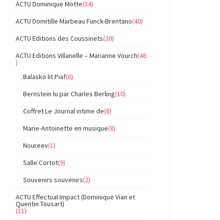
ACTU Dominique Motte
(14)
ACTU Domitille Marbeau Funck-Brentano
(40)
ACTU Editions des Coussinets
(20)
ACTU Editions Villanelle – Marianne Vourch
(46
)
Balasko lit Piaf
(6)
Bernstein lu par Charles Berling
(10)
Coffret Le Journal intime de
(8)
Marie-Antoinette en musique
(8)
Noureev
(1)
Salle Cortot
(9)
Souvenirs souvenirs
(2)
ACTU Effectual Impact (Dominique Vian et
Quentin Tousart)
(11)