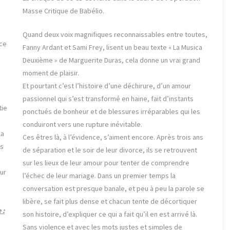
Masse Critique de Babélio.
Quand deux voix magnifiques reconnaissables entre toutes,
nce
Fanny Ardant et Sami Frey, lisent un beau texte « La Musica
Deuxième » de Marguerite Duras, cela donne un vrai grand
moment de plaisir.
Et pourtant c’est l’histoire d’une déchirure, d’un amour
passionnel qui s’est transformé en haine, fait d’instants
tie
ponctués de bonheur et de blessures irréparables qui les
conduiront vers une rupture inévitable.
la
Ces êtres là, à l’évidence, s’aiment encore. Après trois ans
es
de séparation et le soir de leur divorce, ils se retrouvent
sur les lieux de leur amour pour tenter de comprendre
ur
l’échec de leur mariage. Dans un premier temps la
conversation est presque banale, et peu à peu la parole se
libère, se fait plus dense et chacun tente de décortiquer
 :
son histoire, d’expliquer ce qui a fait qu’il en est arrivé là.
Sans violence et avec les mots justes et simples de