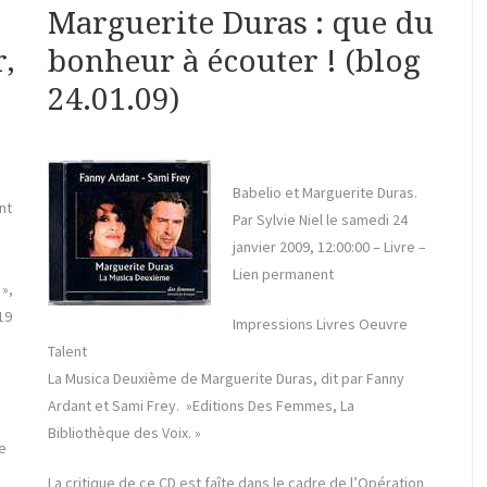
Marguerite Duras : que du
r,
bonheur à écouter ! (blog
24.01.09)
Babelio et Marguerite Duras.
nt
Par Sylvie Niel le samedi 24
janvier 2009, 12:00:00 – Livre –
Lien permanent
»,
19
Impressions Livres Oeuvre
Talent
La Musica Deuxième de Marguerite Duras, dit par Fanny
Ardant et Sami Frey. »Editions Des Femmes, La
Bibliothèque des Voix. »
e
La critique de ce CD est faîte dans le cadre de l’Opération