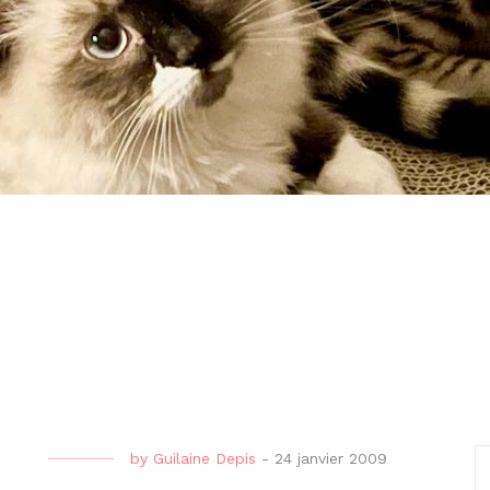
by
Guilaine Depis
-
24 janvier 2009