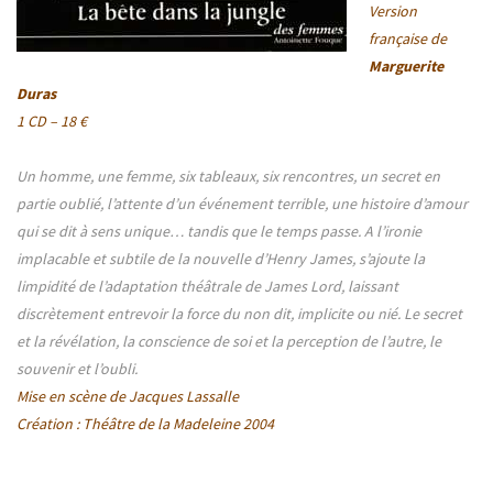
Version
française de
Marguerite
Duras
1 CD – 18 €
Un homme, une femme, six tableaux, six rencontres, un secret en
partie oublié, l’attente d’un événement terrible, une histoire d’amour
qui se dit à sens unique… tandis que le temps passe. A l’ironie
implacable et subtile de la nouvelle d’Henry James, s’ajoute la
limpidité de l’adaptation théâtrale de James Lord, laissant
discrètement entrevoir la force du non dit, implicite ou nié. Le secret
et la révélation, la conscience de soi et la perception de l’autre, le
souvenir et l’oubli.
Mise en scène de
Jacques Lassalle
Création : Théâtre de la Madeleine 2004