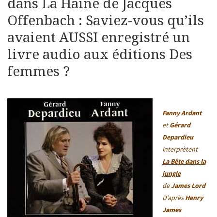
dans La Haine de Jacques
Offenbach : Saviez-vous qu’ils
avaient AUSSI enregistré un
livre audio aux éditions Des
femmes ?
Fanny Ardant
et
Gérard
Depardieu
interprètent
La Bête dans la
jungle
de
James Lord
D’après
Henry
James