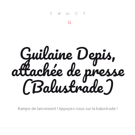
Guilaine Depis,
attachée de presse
(Balustrade)
Rampe de lancement ! Appuyez-vous sur la balustrade !