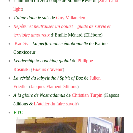
L’intuition du zéro coupé de Sophie Reverdi (
Smart and
light
)
J’aime donc je suis
de
Guy Vallancien
Repérer et neutraliser un boulet – guide de survie en
territoire amoureux
d’Emilie Ménard (Ellébore)
Kadéïs
– La performance émotionnelle
de Karine
Conxicoeur
Leadership & coaching global
de
Philippe
Rosinski
(
Vale
urs d’avenir
)
La vérité du labyrinthe / Spirit of Boz
de
Julien
Friedler
(
Jacques Flament éditions
)
A la gloire de Nostradamus
de
Christian Turpin
(Kapsos
éditions &
L’atelier du faire savoir
)
ETC