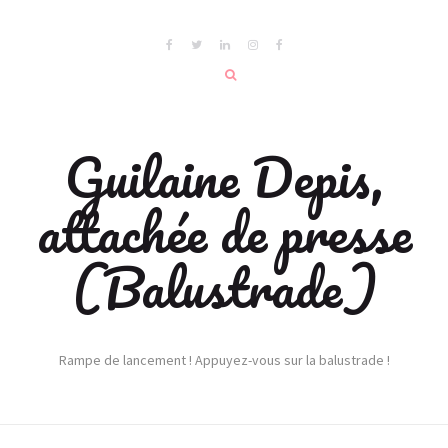
Guilaine Depis,
attachée de presse
(Balustrade)
Rampe de lancement ! Appuyez-vous sur la balustrade !