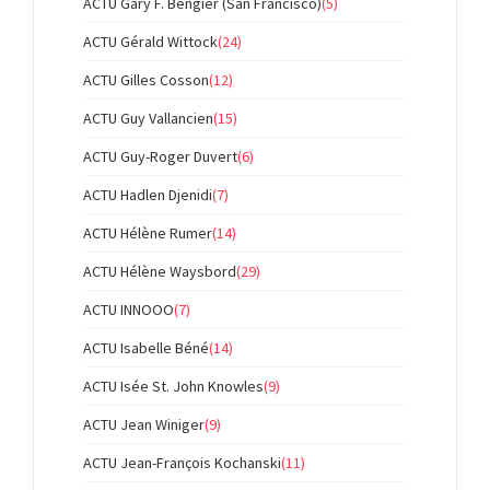
ACTU Gary F. Bengier (San Francisco)
(5)
ACTU Gérald Wittock
(24)
ACTU Gilles Cosson
(12)
ACTU Guy Vallancien
(15)
ACTU Guy-Roger Duvert
(6)
ACTU Hadlen Djenidi
(7)
ACTU Hélène Rumer
(14)
ACTU Hélène Waysbord
(29)
ACTU INNOOO
(7)
ACTU Isabelle Béné
(14)
ACTU Isée St. John Knowles
(9)
ACTU Jean Winiger
(9)
ACTU Jean-François Kochanski
(11)