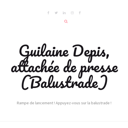
Guilaine Depis,
attachée de presse
(Balustrade)
Rampe de lancement ! Appuyez-vous sur la balustrade !