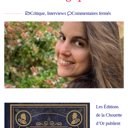
Critique
,
Interviews
Commentaires fermés
sur
Intervie
Pauline
Deysson
:
«
Je
voulais
créer
un
univers
dans
Les Éditions
lequel
de la Chouette
l’Histoir
d’Or publient