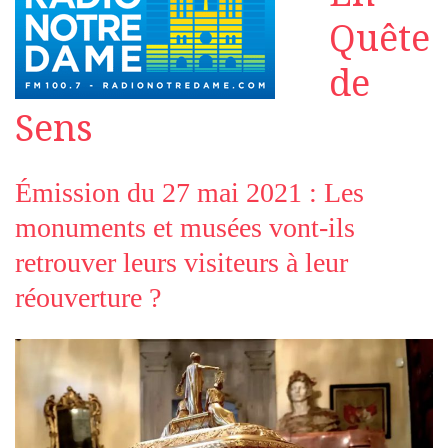
Quête
de
Sens
Émission du 27 mai 2021 : Les
monuments et musées vont-ils
retrouver leurs visiteurs à leur
réouverture ?