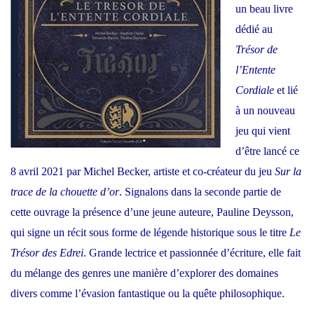
puisse
un beau livre
s’inscrir
dédié au
sans
Trésor de
trop
l’Entente
heurter
Cordiale
et lié
la
à un nouveau
logique
jeu qui vient
»
d’être lancé ce
8 avril 2021 par Michel Becker, artiste et co-créateur du jeu
Sur la
trace de la chouette d’or
. Signalons dans la seconde partie de
cette ouvrage la présence d’une jeune auteure, Pauline Deysson,
qui signe un récit sous forme de légende historique sous le titre
Le
Trésor des Edrei
. Grande lectrice et passionnée d’écriture, elle fait
du mélange des genres une manière d’explorer des domaines
divers comme l’évasion fantastique ou la quête philosophique.