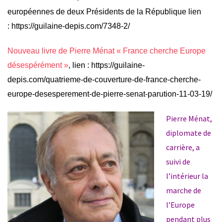
européennes de deux Présidents de la République lien
:
https://guilaine-depis.com/7348-2/
Nouveau livre de Pierre Ménat « France cherche Europe
désespérément »
, lien :
https://guilaine-
depis.com/quatrieme-de-couverture-de-france-cherche-
europe-desesperement-de-pierre-senat-parution-11-03-19/
Pierre Ménat,
diplomate de
carrière, a
suivi de
l’intérieur la
marche de
l’Europe
pendant plus