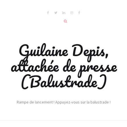
Guilaine Depis,
attachée de presse
(Balustrade)
Rampe de lancement ! Appuyez-vous sur la balustrade !