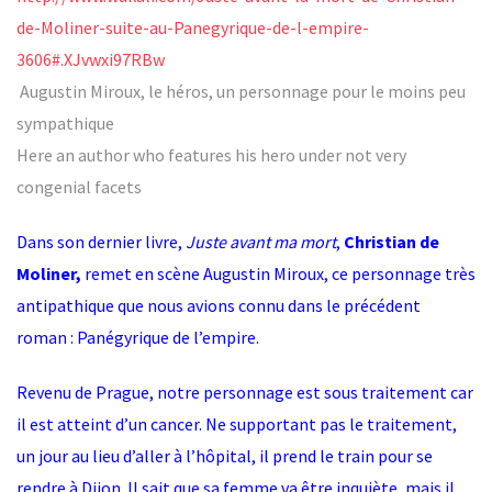
de-Moliner-suite-au-Panegyrique-de-l-empire-
3606#.XJvwxi97RBw
Augustin Miroux, le héros, un personnage pour le moins peu
sympathique
Here an author who features his hero under not very
congenial facets
Dans son dernier livre,
Juste avant ma mort
,
Christian de
Moliner,
remet en scène Augustin Miroux, ce personnage très
antipathique que nous avions connu dans le précédent
roman :
Panégyrique de l’empire
.
Revenu de Prague, notre personnage est sous traitement car
il est atteint d’un cancer. Ne supportant pas le traitement,
un jour au lieu d’aller à l’hôpital, il prend le train pour se
rendre à Dijon. Il sait que sa femme va être inquiète, mais il