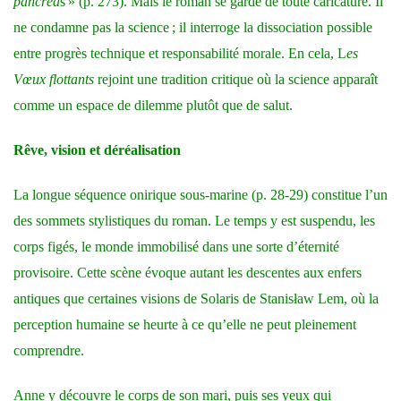
pancréa
s » (p. 273). Mais le roman se garde de toute caricature. Il
ne condamne pas la science ; il interroge la dissociation possible
entre progrès technique et responsabilité morale. En cela, L
es
Vœux flottants
rejoint une tradition critique où la science apparaît
comme un espace de dilemme plutôt que de salut.
Rêve, vision et déréalisation
La longue séquence onirique sous-marine (p. 28-29) constitue l’un
des sommets stylistiques du roman. Le temps y est suspendu, les
corps figés, le monde immobilisé dans une sorte d’éternité
provisoire. Cette scène évoque autant les descentes aux enfers
antiques que certaines visions de Solaris de Stanisław Lem, où la
perception humaine se heurte à ce qu’elle ne peut pleinement
comprendre.
Anne y découvre le corps de son mari, puis ses yeux qui