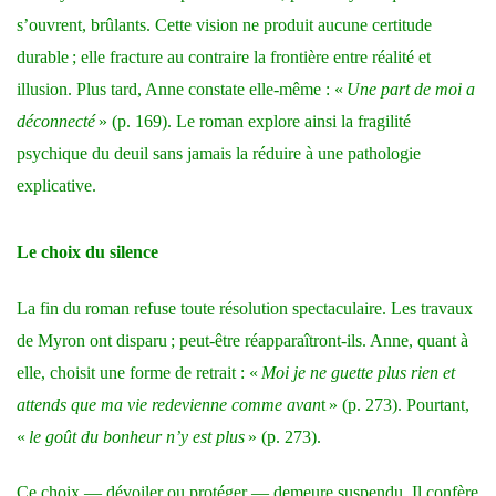
s’ouvrent, brûlants. Cette vision ne produit aucune certitude
durable ; elle fracture au contraire la frontière entre réalité et
illusion. Plus tard, Anne constate elle-même : «
Une part de moi a
déconnecté
» (p. 169). Le roman explore ainsi la fragilité
psychique du deuil sans jamais la réduire à une pathologie
explicative.
Le choix du silence
La fin du roman refuse toute résolution spectaculaire. Les travaux
de Myron ont disparu ; peut-être réapparaîtront-ils. Anne, quant à
elle, choisit une forme de retrait : «
Moi je ne guette plus rien et
attends que ma vie redevienne comme avan
t » (p. 273). Pourtant,
«
le goût du bonheur n’y est plus
» (p. 273).
Ce choix — dévoiler ou protéger — demeure suspendu. Il confère