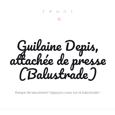
Guilaine Depis,
attachée de presse
(Balustrade)
Rampe de lancement ! Appuyez-vous sur la balustrade !