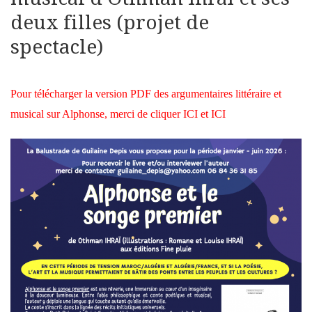
deux filles (projet de
spectacle)
Pour télécharger la version PDF des argumentaires
littéraire
et
musical
sur Alphonse, merci de cliquer
ICI
et
ICI