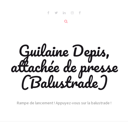
Guilaine Depis,
attachée de presse
(Balustrade)
Rampe de lancement ! Appuyez-vous sur la balustrade !