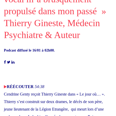
propulsé dans mon passé »
Thierry Gineste, Médecin
Psychiatre & Auteur
Podcast diffusé le 16/01 à 02h00.
F
T
L
A
W
I
C
I
N
E
T
K
P
RÉÉCOUTER
54:38
B
T
E
l
Cendrine Genty reçoit Thierry Gineste dans « Le jour où… ».
O
E
D
O
R
I
a
Thierry s’est construit sur deux drames, le décès de son père,
K
N
y
jeune lieutenant de la Légion Etrangère, qui meurt lors d’une