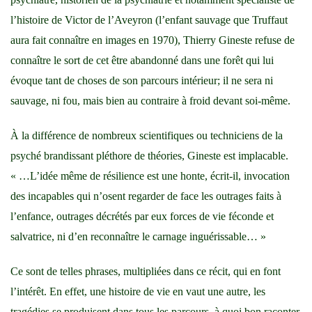
l’histoire de Victor de l’Aveyron (l’enfant sauvage que Truffaut
aura fait connaître en images en 1970), Thierry Gineste refuse de
connaître le sort de cet être abandonné dans une forêt qui lui
évoque tant de choses de son parcours intérieur; il ne sera ni
sauvage, ni fou, mais bien au contraire à froid devant soi-même.
À la différence de nombreux scientifiques ou techniciens de la
psyché brandissant pléthore de théories, Gineste est implacable.
« …L’idée même de résilience est une honte, écrit-il, invocation
des incapables qui n’osent regarder de face les outrages faits à
l’enfance, outrages décrétés par eux forces de vie féconde et
salvatrice, ni d’en reconnaître le carnage inguérissable… »
Ce sont de telles phrases, multipliées dans ce récit, qui en font
l’intérêt. En effet, une histoire de vie en vaut une autre, les
tragédies se produisent dans tous les parcours, à quoi bon raconter