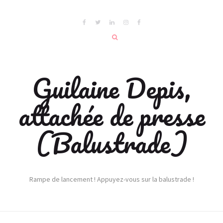
Guilaine Depis,
attachée de presse
(Balustrade)
Rampe de lancement ! Appuyez-vous sur la balustrade !