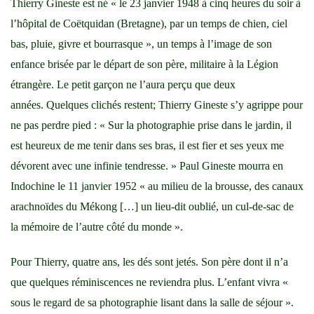
Thierry Gineste est né « le 23 janvier 1948 à cinq heures du soir à
l’hôpital de Coëtquidan (Bretagne), par un temps de chien, ciel
bas, pluie, givre et bourrasque », un temps à l’image de son
enfance brisée par le départ de son père, militaire à la Légion
étrangère. Le petit garçon ne l’aura perçu que deux
années. Quelques clichés restent; Thierry Gineste s’y agrippe pour
ne pas perdre pied : « Sur la photographie prise dans le jardin, il
est heureux de me tenir dans ses bras, il est fier et ses yeux me
dévorent avec une infinie tendresse. » Paul Gineste mourra en
Indochine le 11 janvier 1952 « au milieu de la brousse, des canaux
arachnoïdes du Mékong […] un lieu-dit oublié, un cul-de-sac de
la mémoire de l’autre côté du monde ».
Pour Thierry, quatre ans, les dés sont jetés. Son père dont il n’a
que quelques réminiscences ne reviendra plus. L’enfant vivra «
sous le regard de sa photographie lisant dans la salle de séjour ».