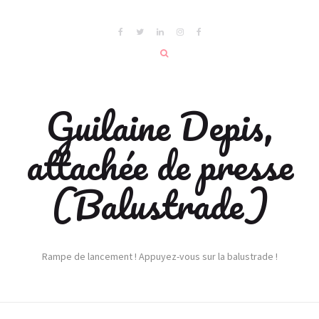
Guilaine Depis,
attachée de presse
(Balustrade)
Rampe de lancement ! Appuyez-vous sur la balustrade !