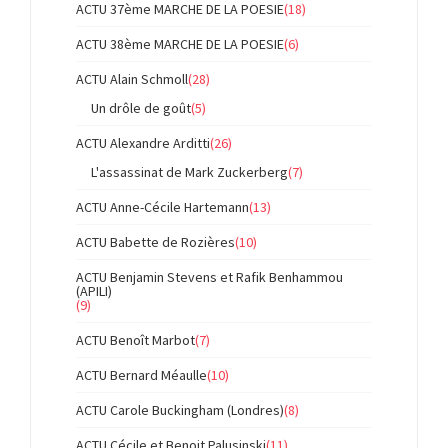
ACTU 37ème MARCHE DE LA POESIE
(18)
ACTU 38ème MARCHE DE LA POESIE
(6)
ACTU Alain Schmoll
(28)
Un drôle de goût
(5)
ACTU Alexandre Arditti
(26)
L'assassinat de Mark Zuckerberg
(7)
ACTU Anne-Cécile Hartemann
(13)
ACTU Babette de Rozières
(10)
ACTU Benjamin Stevens et Rafik Benhammou
(APILI)
(9)
ACTU Benoît Marbot
(7)
ACTU Bernard Méaulle
(10)
ACTU Carole Buckingham (Londres)
(8)
ACTU Cécile et Benoit Palusinski
(11)