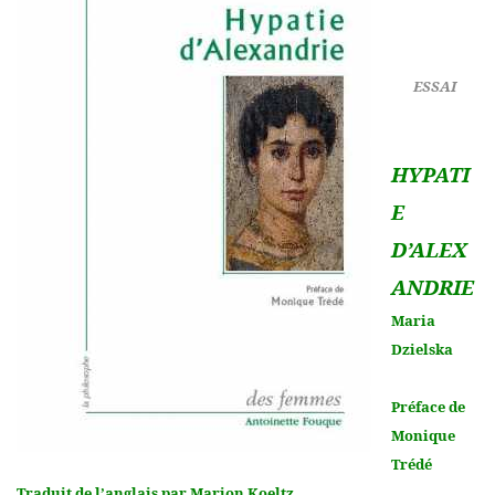
ESSAI
HYPATI
E
D’ALEX
ANDRIE
Maria
Dzielska
Préface de
Monique
Trédé
Traduit de l’anglais par Marion Koeltz