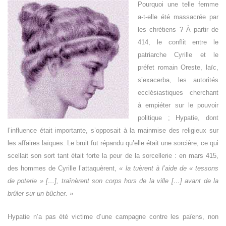
Pourquoi une telle femme
a-t-elle été massacrée par
les chrétiens ? À partir de
414, le conflit entre le
patriarche Cyrille et le
préfet romain Oreste, laïc,
s’exacerba, les autorités
ecclésiastiques cherchant
à empiéter sur le pouvoir
politique ; Hypatie, dont
l’influence était importante, s’opposait à la mainmise des religieux sur
les affaires laïques. Le bruit fut répandu qu’elle était une sorcière, ce qui
scellait son sort tant était forte la peur de la sorcellerie : en mars 415,
des hommes de Cyrille l’attaquèrent,
« la tuèrent à l’aide de « tessons
de poterie » […], traînèrent son corps hors de la ville […] avant de la
brûler sur un bûcher. »
Hypatie n’a pas été victime d’une campagne contre les païens, non