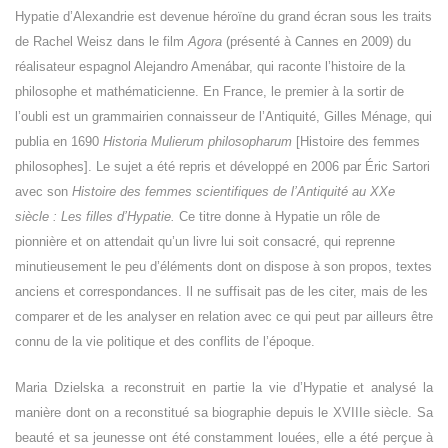
Hypatie d’Alexandrie est devenue héroïne du grand écran sous les traits
de Rachel Weisz dans le film
Agora
(présenté à Cannes en 2009) du
réalisateur espagnol Alejandro Amenábar, qui raconte l’histoire de la
philosophe et mathématicienne. En France, le premier à la sortir de
l’oubli est un grammairien connaisseur de l’Antiquité, Gilles Ménage, qui
publia en 1690
Historia Mulierum philosopharum
[Histoire des femmes
philosophes]. Le sujet a été repris et développé en 2006 par Éric Sartori
avec son
Histoire des femmes scientifiques de l’Antiquité au XXe
siècle : Les filles d’Hypatie.
Ce titre donne à Hypatie un rôle de
pionnière et on attendait qu’un livre lui soit consacré, qui reprenne
minutieusement le peu d’éléments dont on dispose à son propos, textes
anciens et correspondances. Il ne suffisait pas de les citer, mais de les
comparer et de les analyser en relation avec ce qui peut par ailleurs être
connu de la vie politique et des conflits de l’époque.
Maria Dzielska a reconstruit en partie la vie d’Hypatie et analysé la
manière dont on a reconstitué sa biographie depuis le XVIIIe siècle. Sa
beauté et sa jeunesse ont été constamment louées, elle a été perçue à