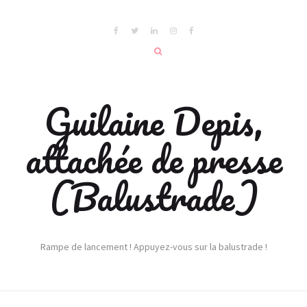
Guilaine Depis,
attachée de presse
(Balustrade)
Rampe de lancement ! Appuyez-vous sur la balustrade !