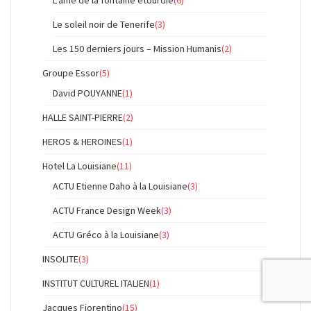
L'âme de la fontaine étourdie
(6)
Le soleil noir de Tenerife
(3)
Les 150 derniers jours – Mission Humanis
(2)
Groupe Essor
(5)
David POUYANNE
(1)
HALLE SAINT-PIERRE
(2)
HEROS & HEROINES
(1)
Hotel La Louisiane
(11)
ACTU Etienne Daho à la Louisiane
(3)
ACTU France Design Week
(3)
ACTU Gréco à la Louisiane
(3)
INSOLITE
(3)
INSTITUT CULTUREL ITALIEN
(1)
Jacques Fiorentino
(15)