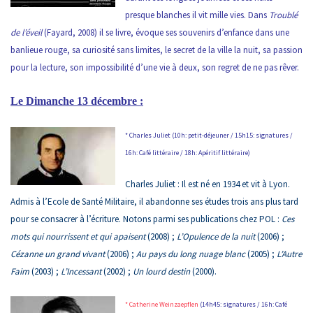
presque
blanches il vit mille vies. Dans
Troublé
de l’éveil
(Fayard, 2008) il se livre, évoque ses souvenirs d’enfance dans une
banlieue rouge, sa curiosité sans limites, le secret de la ville la nuit, sa passion
pour la lecture, son impossibilité d’une vie à deux, son regret de ne pas rêver.
Le Dimanche 13 décembre :
* Charles Juliet (10h: petit-déjeuner / 15h15: signatures /
16h: Café littéraire / 18h: Apéritif littéraire)
Charles Juliet
:
Il est né en 1934 et vit à Lyon.
Admis à l’Ecole de Santé Militaire, il abandonne
ses études trois ans plus tard
pour se consacrer à l’écriture. Notons parmi ses publications chez POL :
Ces
mots qui nourrissent et qui apaisent
(2008) ;
L’Opulence de la nuit
(2006) ;
Cézanne un grand vivant
(2006) ;
Au pays du long nuage blanc
(2005) ;
L’Autre
Faim
(2003) ;
L’Incessant
(2002) ;
Un lourd destin
(2000).
* Catherine Weinzaepflen
(14h45: signatures / 16h: Café