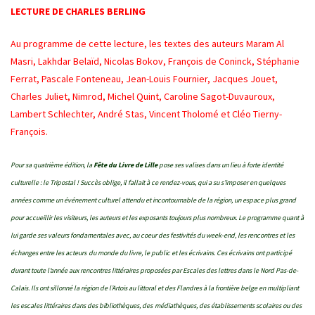
LECTURE DE CHARLES BERLING
Au programme de cette lecture, les textes des auteurs Maram Al
Masri, Lakhdar Belaïd, Nicolas Bokov, François de Coninck, Stéphanie
Ferrat, Pascale Fonteneau, Jean-Louis Fournier, Jacques Jouet,
Charles Juliet, Nimrod, Michel Quint, Caroline Sagot-Duvauroux,
Lambert Schlechter, André Stas, Vincent Tholomé et Cléo Tierny-
François.
Pour sa quatrième édition, la
Fête du Livre de Lille
pose ses valises dans un lieu à forte identité
culturelle : le Tripostal ! Succès oblige, il fallait à ce rendez-vous, qui a su s’imposer en quelques
années comme un événement culturel attendu et incontournable de la région, un espace plus grand
pour accueillir les visiteurs, les auteurs et les exposants toujours plus nombreux. Le programme quant à
lui garde ses valeurs fondamentales avec, au coeur des festivités du week-end, les rencontres et les
échanges entre les acteurs
du monde du livre, le public et les écrivains. Ces écrivains ont participé
durant toute l’année aux rencontres littéraires proposées par Escales des lettres dans le Nord Pas-de-
Calais. Ils ont sillonné la région de l’Artois au littoral et des Flandres à la frontière belge en multipliant
les escales littéraires dans des bibliothèques, des
médiathèques, des établissements scolaires ou des