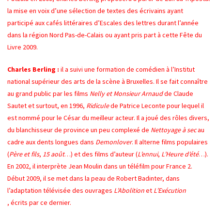
la mise en voix d’une sélection de textes des écrivains ayant
participé aux cafés littéraires d’Escales des lettres durant l’année
dans la région Nord Pas-de-Calais ou ayant pris part à cette Fête du
Livre 2009.
Charles Berling :
il a suivi une formation de comédien à l’Institut
national supérieur des arts de la scène à Bruxelles. Il se fait connaître
au grand public par les films
Nelly et Monsieur Arnaud
de Claude
Sautet et surtout, en 1996,
Ridicule
de Patrice Leconte pour lequel il
est nommé pour le César du meilleur acteur. Il a joué des rôles divers,
du blanchisseur de province un peu complexé de
Nettoyage à sec
au
cadre aux dents longues dans
Demonlover
. Il alterne films populaires
(
Père et fils
,
15 août
…) et des films d’auteur (
L’ennui
,
L’Heure d’été
…).
En 2002, il interprète Jean Moulin dans un téléfilm pour France 2.
Début 2009, il se met dans la peau de Robert Badinter, dans
l’adaptation télévisée des ouvrages
L’Abolition
et
L’Exécution
, écrits par ce dernier.