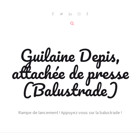
Guilaine Depis,
attachée de presse
(Balustrade)
Rampe de lancement ! Appuyez-vous sur la balustrade !