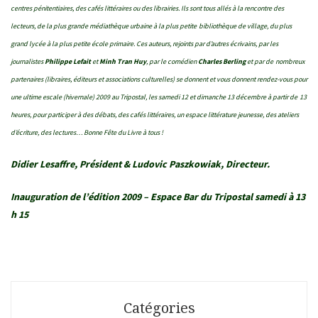
centres pénitentiaires, des cafés littéraires ou des librairies. Ils sont tous allés à la rencontre des
lecteurs, de la plus grande médiathèque urbaine à la plus petite
bibliothèque de village, du plus
grand lycée à la plus petite école primaire. Ces auteurs, rejoints par d’autres écrivains, par les
journalistes
Philippe Lefait
et
Minh Tran Huy
, par le comédien
Charles Berling
et par de
nombreux
partenaires (libraires, éditeurs et associations culturelles) se donnent et vous donnent rendez-vous pour
une ultime escale (hivernale) 2009 au Tripostal, les samedi 12 et dimanche 13 décembre à partir de
13
heures, pour participer à des débats, des cafés littéraires, un espace littérature jeunesse, des ateliers
d’écriture, des lectures… Bonne Fête du Livre à tous !
Didier Lesaffre, Président & Ludovic Paszkowiak, Directeur.
Inauguration de l’édition 2009 – Espace Bar du Tripostal samedi à 13
h 15
Catégories