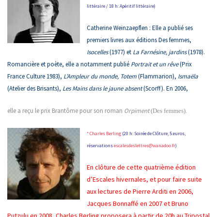
littéraire / 18 h: Apéritif littéraire)
Catherine Weinzaepflen :
Elle a publié ses
premiers livres aux éditions Des femmes,
Isocelles
(1977) et
La Farnésine, jardins
(1978).
Romancière et poète, elle a notamment publié
Portrait et un rêve
(Prix
France Culture 1983),
L’Ampleur du
monde, Totem
(Flammarion),
Ismaëla
(Atelier des Brisants),
Les Mains dans le jaune absent
(Scorff). En 2006,
elle a reçu le prix Brantôme pour son roman
Orpiment
(Des femmes).
* Charles Berling
(20 h: Soirée de Clôture, 5 euros,
réservations
escalesdeslettres@wanadoo.fr
)
En clôture de cette quatrième édition
d’Escales hivernales, et pour faire suite
aux lectures de Pierre Arditi en 2006,
Jacques Bonnaffé en 2007 et Bruno
Putzulu en 2008, Charles Berling proposera à partir de 20h au Tripostal