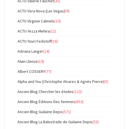
ACTU Valérie Fauchet
(35)
ACTU Vera Nova (Las Vegas)
(9)
ACTU Virginie Calmels
(10)
ACTU Yezza Mehira
(11)
ACTU Youri Fedotoff
(16)
Adriana Langer
(14)
Alain Llense
(19)
Albert COSSERY
(77)
Alpha and You (Christophe Alvarez & Agnès Pierre)
(5)
Ancien Blog Chercher les étoiles
(123)
Ancien Blog Éditions Des femmes
(853)
Ancien Blog Guilaine Depis
(571)
Ancien Blog La Balustrade de Guilaine Depis
(53)