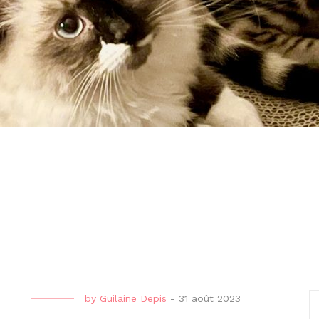
by
Guilaine Depis
-
31 août 2023