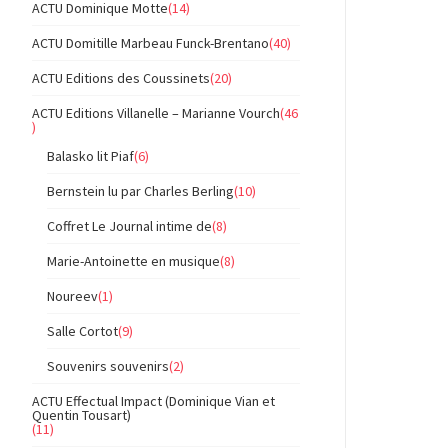
ACTU Dominique Motte
(14)
ACTU Domitille Marbeau Funck-Brentano
(40)
ACTU Editions des Coussinets
(20)
ACTU Editions Villanelle – Marianne Vourch
(46
)
Balasko lit Piaf
(6)
Bernstein lu par Charles Berling
(10)
Coffret Le Journal intime de
(8)
Marie-Antoinette en musique
(8)
Noureev
(1)
Salle Cortot
(9)
Souvenirs souvenirs
(2)
ACTU Effectual Impact (Dominique Vian et
Quentin Tousart)
(11)