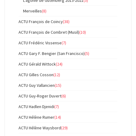
L'agonie de Gutenberg 2013-2021
(3)
Merveilles
(8)
ACTU François de Coincy
(38)
ACTU François de Combret (Musil)
(10)
ACTU Frédéric Vissense
(7)
ACTU Gary F. Bengier (San Francisco)
(5)
ACTU Gérald Wittock
(24)
ACTU Gilles Cosson
(12)
ACTU Guy Vallancien
(15)
ACTU Guy-Roger Duvert
(6)
ACTU Hadlen Djenidi
(7)
ACTU Hélène Rumer
(14)
ACTU Hélène Waysbord
(29)