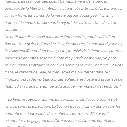
humains, de ceux qui jouissaient tranquillement de la paix, du
bonheur, de la liberté ?… Avoir vingt ans, et sentir les rides des années
sur son front, les cernes de la misère autour de ses yeux (…) Et la
honte, et le mépris de soi sous le regard des autres… Une déchirure
sans fin…
Un petit paradis naissait dans mon âme, sous la grande voile d’un
bateau. Tout m’était alors cher, la voile rapiécée, le marchand grossier,
le visage indifférent du passeur, celui, humilié, de la femme aux lourds
paniers de pommes de terre. C’était ma part de ce monde, un petit
coin de paradis s’attardant dans les derniers soirs de l’enfance. Le vent
glacé, le clapotis de l’eau, le crépuscule mauve descendant sur
l’horizon, les cadavres blanchis des éphémères flottant à la surface de
l’eau… J’avais une mère… paradis unique, merveilleux de l’enfance. ”
» La Réforme agraire, comme un ouragan, avait dévasté champs et
rizières, semé la désolation. La Section de rectification des erreurs fut
naturellement incapable de recoller les morceaux. Elle réussit
néanmoins à dégager un peu l’atmosphère sinistre qui étouffait le