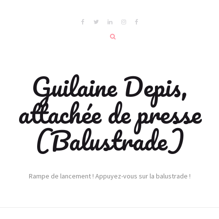
Guilaine Depis,
attachée de presse
(Balustrade)
Rampe de lancement ! Appuyez-vous sur la balustrade !