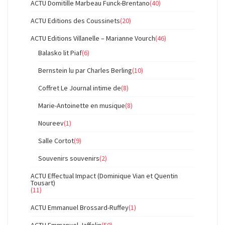
ACTU Domitille Marbeau Funck-Brentano
(40)
ACTU Editions des Coussinets
(20)
ACTU Editions Villanelle – Marianne Vourch
(46)
Balasko lit Piaf
(6)
Bernstein lu par Charles Berling
(10)
Coffret Le Journal intime de
(8)
Marie-Antoinette en musique
(8)
Noureev
(1)
Salle Cortot
(9)
Souvenirs souvenirs
(2)
ACTU Effectual Impact (Dominique Vian et Quentin
Tousart)
(11)
ACTU Emmanuel Brossard-Ruffey
(1)
ACTU Emmanuel Jaffelin
(50)