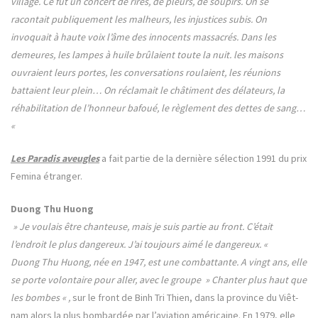
village. Ce fut un concert de rires, de pleurs, de soupirs. On se
racontait publiquement les malheurs, les injustices subis. On
invoquait à haute voix l’âme des innocents massacrés. Dans les
demeures, les lampes à huile brûlaient toute la nuit. les maisons
ouvraient leurs portes, les conversations roulaient, les réunions
battaient leur plein… On réclamait le châtiment des délateurs, la
réhabilitation de l’honneur bafoué, le règlement des dettes de sang…
«
Les Paradis aveugles
a fait partie de la dernière sélection 1991 du prix
Femina étranger.
Duong Thu Huong
» Je voulais être chanteuse, mais je suis partie au front. C’était
l’endroit le plus dangereux. J’ai toujours aimé le dangereux. «
Duong Thu Huong, née en 1947, est une combattante. A vingt ans, elle
se porte volontaire pour aller, avec le groupe » Chanter plus haut que
les bombes « ,
sur le front de Binh Tri Thien, dans la province du Viêt-
nam alors la plus bombardée par l’aviation américaine. En 1979, elle