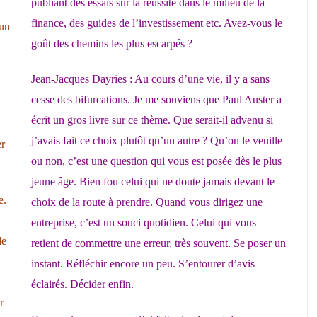
publiant des essais sur la réussite dans le milieu de la
finance, des guides de l’investissement etc. Avez-vous le
 un
goût des chemins les plus escarpés ?
Jean-Jacques Dayries : Au cours d’une vie, il y a sans
cesse des bifurcations. Je me souviens que Paul Auster a
écrit un gros livre sur ce thème. Que serait-il advenu si
j’avais fait ce choix plutôt qu’un autre ? Qu’on le veuille
er
ou non, c’est une question qui vous est posée dès le plus
jeune âge. Bien fou celui qui ne doute jamais devant le
e.
choix de la route à prendre. Quand vous dirigez une
entreprise, c’est un souci quotidien. Celui qui vous
le
retient de commettre une erreur, très souvent. Se poser un
instant. Réfléchir encore un peu. S’entourer d’avis
éclairés. Décider enfin.
r