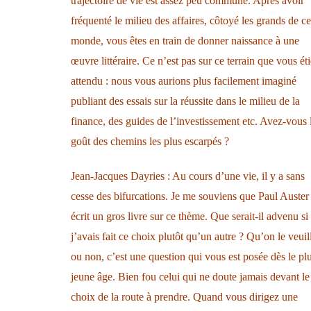
trajectoire de vie est assez peu commune. Après avoir
fréquenté le milieu des affaires, côtoyé les grands de ce
monde, vous êtes en train de donner naissance à une
œuvre littéraire. Ce n’est pas sur ce terrain que vous ét
attendu : nous vous aurions plus facilement imaginé
publiant des essais sur la réussite dans le milieu de la
finance, des guides de l’investissement etc. Avez-vous 
goût des chemins les plus escarpés ?
Jean-Jacques Dayries : Au cours d’une vie, il y a sans
cesse des bifurcations. Je me souviens que Paul Auster
écrit un gros livre sur ce thème. Que serait-il advenu si
j’avais fait ce choix plutôt qu’un autre ? Qu’on le veuil
ou non, c’est une question qui vous est posée dès le pl
jeune âge. Bien fou celui qui ne doute jamais devant le
choix de la route à prendre. Quand vous dirigez une