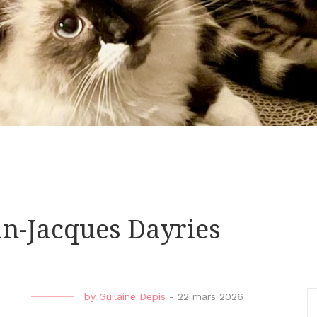
an-Jacques Dayries
by
Guilaine Depis
-
22 mars 2026