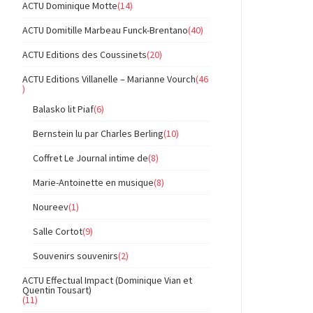
ACTU Dominique Motte
(14)
ACTU Domitille Marbeau Funck-Brentano
(40)
ACTU Editions des Coussinets
(20)
ACTU Editions Villanelle – Marianne Vourch
(46
)
Balasko lit Piaf
(6)
Bernstein lu par Charles Berling
(10)
Coffret Le Journal intime de
(8)
Marie-Antoinette en musique
(8)
Noureev
(1)
Salle Cortot
(9)
Souvenirs souvenirs
(2)
ACTU Effectual Impact (Dominique Vian et
Quentin Tousart)
(11)