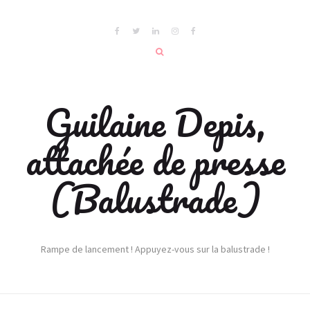
Guilaine Depis,
attachée de presse
(Balustrade)
Rampe de lancement ! Appuyez-vous sur la balustrade !