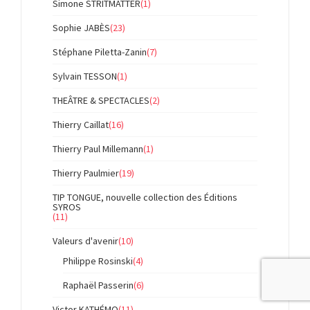
Simone STRITMATTER
(1)
Sophie JABÈS
(23)
Stéphane Piletta-Zanin
(7)
Sylvain TESSON
(1)
THEÂTRE & SPECTACLES
(2)
Thierry Caillat
(16)
Thierry Paul Millemann
(1)
Thierry Paulmier
(19)
TIP TONGUE, nouvelle collection des Éditions
SYROS
(11)
Valeurs d'avenir
(10)
Philippe Rosinski
(4)
Raphaël Passerin
(6)
Victor KATHÉMO
(11)