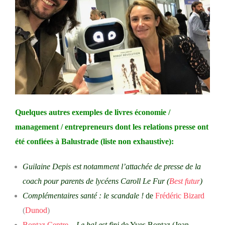
Quelques autres exemples de livres économie /
management / entrepreneurs dont les relations presse ont
été confiées à Balustrade (liste non exhaustive):
Guilaine Depis est notamment l’attachée de presse de la
coach pour parents de lycéens Caroll Le Fur (
Best futur
)
Complémentaires santé : le scandale !
de
Frédéric Bizard
(
Dunod
)
Bontaz Centre
– Le bal est fini
de Yves Bontaz (Jean