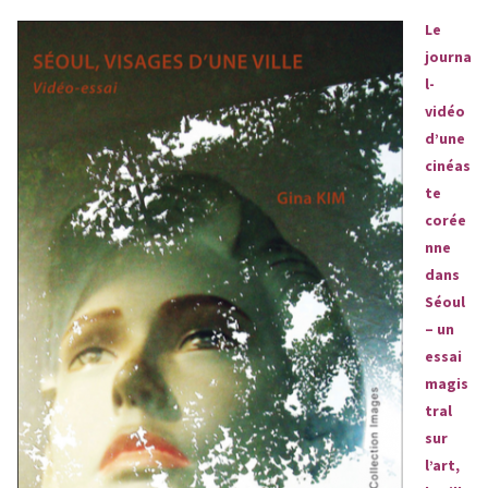
Le
journa
l-
vidéo
d’une
cinéas
te
corée
nne
dans
Séoul
– un
essai
magis
tral
sur
l’art,