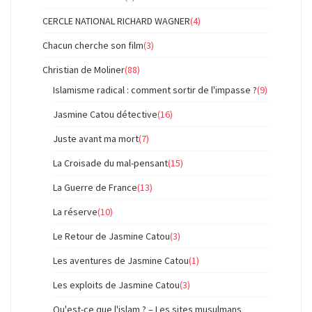
CERCLE NATIONAL RICHARD WAGNER
(4)
Chacun cherche son film
(3)
Christian de Moliner
(88)
Islamisme radical : comment sortir de l'impasse ?
(9)
Jasmine Catou détective
(16)
Juste avant ma mort
(7)
La Croisade du mal-pensant
(15)
La Guerre de France
(13)
La réserve
(10)
Le Retour de Jasmine Catou
(3)
Les aventures de Jasmine Catou
(1)
Les exploits de Jasmine Catou
(3)
Qu'est-ce que l'islam ? – Les sites musulmans