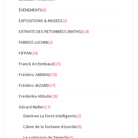
ÉVÉNEMENTS
(8)
EXPOSITIONS & MUSEES
(2)
EXTRAITS DES RETOMBÉES (MATHS)
(14)
FABRICE LUCHINI
(2)
FIFPAN
(20)
Franck Archimbaud
(15)
Frédéric ANDRAU
(70)
Frédéric BIZARD
(37)
Frederika Abbate
(28)
Gérard Muller
(17)
Daintree La foret intelligente
(2)
L'âme de la fontaine étourdie
(6)
Le soleil noir de Tenerife
(3)