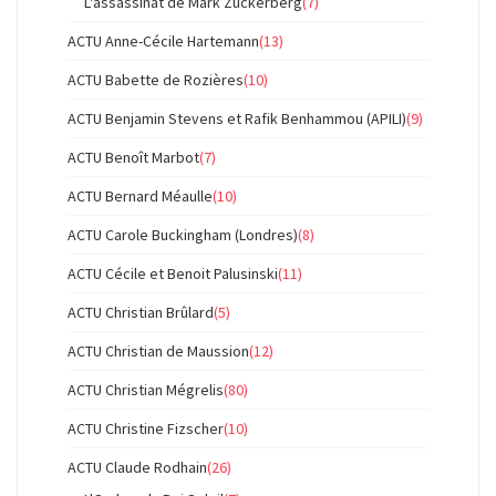
L'assassinat de Mark Zuckerberg
(7)
ACTU Anne-Cécile Hartemann
(13)
ACTU Babette de Rozières
(10)
ACTU Benjamin Stevens et Rafik Benhammou (APILI)
(9)
ACTU Benoît Marbot
(7)
ACTU Bernard Méaulle
(10)
ACTU Carole Buckingham (Londres)
(8)
ACTU Cécile et Benoit Palusinski
(11)
ACTU Christian Brûlard
(5)
ACTU Christian de Maussion
(12)
ACTU Christian Mégrelis
(80)
ACTU Christine Fizscher
(10)
ACTU Claude Rodhain
(26)