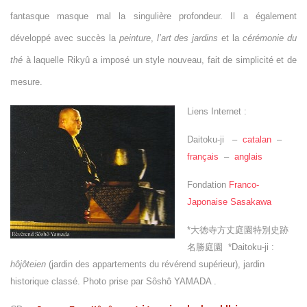
fantasque masque mal la singulière profondeur. Il a également
développé avec succès la
peinture
,
l’art des jardins
et la
cérémonie du
thé
à laquelle Rikyû a imposé un style nouveau, fait de simplicité et de
mesure.
Liens Internet :
Daitoku-ji –
catalan
–
français
–
anglais
Fondation
Franco-
Japonaise Sasakawa
*
大徳寺方丈庭園
特別史跡
名勝庭園
*Daitoku-ji :
hôjôteien
(jardin des appartements du révérend supérieur), jardin
historique classé. Photo prise par Sôshô YAMADA .