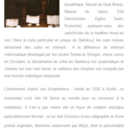
bouddhique, Musée du Quai Branly,
Maison du Japon, Cité
Universitaire, Eglise Saint-
Eustache) quelques-unes des
spécificités de la tradition rinzai du
zen. Dans le style particulier et unique du
Daitoku-ji
, les sept moines
déclament des sûtra en shômyô. A la différence du shômyô
mélismatique développé par les sectes Tendai et Shingon, mieux connu
en Occident, la déclamation de sûtra du
Daitoku-ji
est psalmodique et
chantée sur une note tenue; la cadence des strophes est marquée par
une formule mélodique interposée.
L’événement d’alors est d’importance : fondé en 1315 à Kyôto, ce
monastère s’est très tôt fermé au monde pour se consacrer à la
méditation. Il n’en a pas moins été un foyer de création artistique
particulièrement fécond : on lui doit l’éclosion d’une
calligraphie
et d’une
poésie originales
, illustrées notamment par
Ikkyû
, dont la personnalité