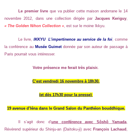
Le premier livre
que va publier cette maison andorrane le 14
novembre 2012, dans une collection dirigée par
Jacques Keriguy
,
« The Golden Nihon Collection »
, est sur le moine Ikkyu.
Le livre,
IKKYU L’impertinence au service de la foi
, comme
la conférence au
Musée Guimet
donnée par son auteur de passage à
Paris pourrait vous intéresser.
Votre présence me ferait très plaisir.
C’est vendredi 16 novembre à 18h30.
(et dès 17h30 pour la presse)
19 avenue d’Iéna dans le Grand Salon du Panthéon bouddhique.
Il s’agit donc d’
une conférence avec Sôshô Yamada
,
Révérend supérieur du Shinju-an (Daïtoku-ji) avec
François Lachaud
,