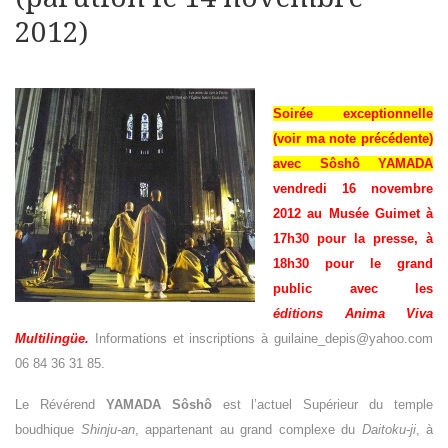
2012)
Soirée exceptionnelle
(voir
ma note précédente
)
avec Sôshô YAMADA
vendredi 16 novembre
2012 au Musée Guimet à
17h30 pour la presse, à
18h30 pour le grand
public avec les
é
ditions
Anima Viva
Multilingüe
.
Informations et inscriptions à guilaine_depis@yahoo.com
06 84 36 31 85.
Le Révérend
YAMADA Sôshô
est l’actuel Supérieur du temple
boudhique
Shinju-an
, appartenant au grand complexe du
Daitoku
‐
ji
, à