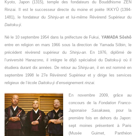
Kyoto, Japon (1315), temple des fondateurs du Bouddhisme ZEN
Rinzai. Il est le successeur directe du moine et poète IKKYÛ (1394-
1481), le fondateur du
Shinju-an
et lui-même Révérend Supérieur du
Daitoku
‐
ji
.
Né le 10 septembre 1954 dans la préfecture de Fukui,
YAMADA Sôshô
entre en religion en mars 1966 sous la direction de Yamada Sôbin, le
précédent révérend supérieur du
Shinju-an
. En 1976, diplômé de
l’université Hanazono, il intègre le dôjô spécialisé du Daitoku-ji où il
étudiera durant dix années. De retour au
Shinju-an
, il en est nommé en
septembre 1998 le 27e Révérend Supérieur et y dirige les services
religieux de l’école
Daitoku-ji
d’enseignement
rinzai.
En novembre 2009, grâce au
concours de la
Fondation Franco-
Japonaise Sasakawa,
pour la
première fois en dehors du Japon:
sept moines présentent à Paris
(Musée Guimet, Panthéon