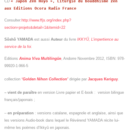
CD
« Japon Zen Hôyô », Liturgie du bouddhisme zen
aux Editions Ocora Radio France
Consulter:
http://www.ffjs.org/index.php?
section=projets&detail=1&itemid=22
Sôshô YAMADA
est aussi
Auteur
du livre
IKKYÛ, L’impertience au
service de la foi
.
Editions
Anima Viva Multilingüe
, Andorre Novembre 2012,
ISBN: 978-
99920-1-966-5
collection
‘Golden Nihon Collection’
dirigée par
Jacques Keriguy
.
– vient de paraître
en version Livre papier et E-book : version bilingue
français/japonais ;
–
en préparation
: versions catalane, espagnole et anglaise, ainsi que
les versions Audio-book dans lequel le Révérend
YAMADA récite lui-
même les poèmes d’Ikkyû en japonais.