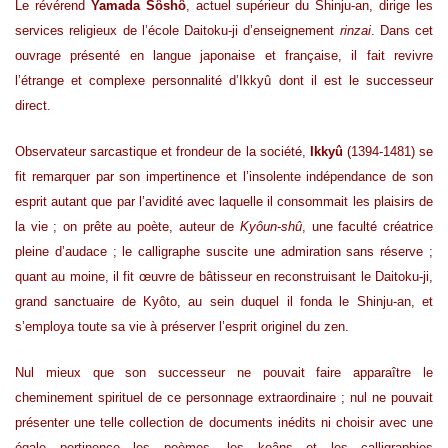
Le révérend
Yamada Sôshô
, actuel supérieur du Shinju-an, dirige les
services religieux de l’école Daitoku-ji d’enseignement
rinzai
. Dans cet
ouvrage présenté en langue japonaise et française, il fait revivre
l’étrange et complexe personnalité d’Ikkyû dont il est le successeur
direct.
Observateur sarcastique et frondeur de la société,
Ikkyû
(1394-1481) se
fit remarquer par son impertinence et l’insolente indépendance de son
esprit autant que par l’avidité avec laquelle il consommait les plaisirs de
la vie ; on prête au poète, auteur de
Kyôun-shû
, une faculté créatrice
pleine d’audace ; le calligraphe suscite une admiration sans réserve ;
quant au moine, il fit œuvre de bâtisseur en reconstruisant le Daitoku-ji,
grand sanctuaire de Kyôto, au sein duquel il fonda le Shinju-an, et
s’employa toute sa vie à préserver l’esprit originel du zen.
Nul mieux que son successeur ne pouvait faire apparaître le
cheminement spirituel de ce personnage extraordinaire ; nul ne pouvait
présenter une telle collection de documents inédits ni choisir avec une
égale pertinence les poèmes, les koâns et les calligraphies