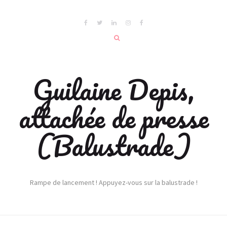
Guilaine Depis,
attachée de presse
(Balustrade)
Rampe de lancement ! Appuyez-vous sur la balustrade !