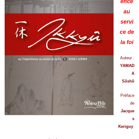
ence
au
servi
ce de
la foi
Auteur :
YAMAD
A
Sôshô
Préface
de
Jacque
s
Keriguy