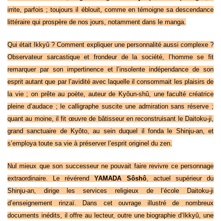
irrite, parfois ; toujours il éblouit, comme en témoigne sa descendance
littéraire qui prospère de nos jours, notamment dans le manga.
Qui était Ikkyû ? Comment expliquer une personnalité aussi complexe ?
Observateur sarcastique et frondeur de la société, l’homme se fit
remarquer par son impertinence et l’insolente indépendance de son
esprit autant que par l’avidité avec laquelle il consommait les plaisirs de
la vie ; on prête au poète, auteur de Kyôun-shû, une faculté créatrice
pleine d’audace ; le calligraphe suscite une admiration sans réserve ;
quant au moine, il fit œuvre de bâtisseur en reconstruisant le Daitoku-ji,
grand sanctuaire de Kyôto, au sein duquel il fonda le Shinju-an, et
s’employa toute sa vie à préserver l’esprit originel du zen.
Nul mieux que son successeur ne pouvait faire revivre ce personnage
extraordinaire. Le révérend
YAMADA Sôshô
, actuel supérieur du
Shinju-an, dirige les services religieux de l’école Daitoku-ji
d’enseignement rinzaï. Dans cet ouvrage illustré de nombreux
documents inédits, il offre au lecteur, outre une biographie d’Ikkyû, une