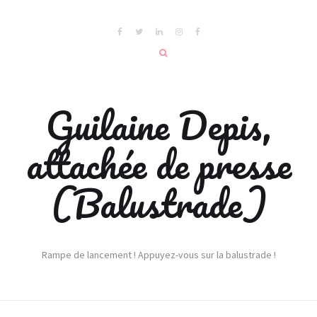
Guilaine Depis,
attachée de presse
(Balustrade)
Rampe de lancement ! Appuyez-vous sur la balustrade !