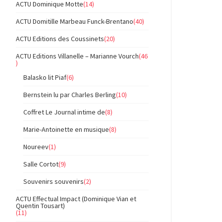
ACTU Dominique Motte
(14)
ACTU Domitille Marbeau Funck-Brentano
(40)
ACTU Editions des Coussinets
(20)
ACTU Editions Villanelle – Marianne Vourch
(46
)
Balasko lit Piaf
(6)
Bernstein lu par Charles Berling
(10)
Coffret Le Journal intime de
(8)
Marie-Antoinette en musique
(8)
Noureev
(1)
Salle Cortot
(9)
Souvenirs souvenirs
(2)
ACTU Effectual Impact (Dominique Vian et
Quentin Tousart)
(11)