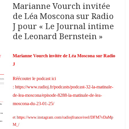
Marianne Vourch invitée
de Léa Moscona sur Radio
J pour « Le Journal intime
de Leonard Bernstein »
r
Marianne Vourch invitée de Léa Moscona sur Radio
J
Réécouter le podcast ici
:
https://www.radioj.fr/podcasts/podcast-32-la-matinale-
de-lea-moscona/episode-8288-la-matinale-de-lea-
moscona-du-23-01-25/
et
https://www.instagram.com/radiojfrance/reel/DFM7vDaMp
M_/