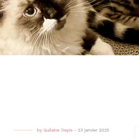
by
Guilaine Depis
-
23 janvier 2025