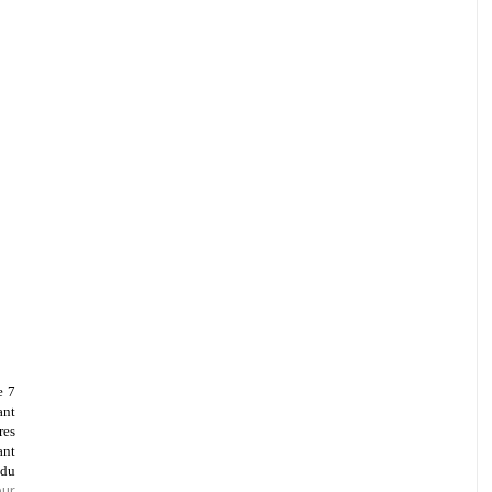
e 7
ant
res
ant
 du
eur