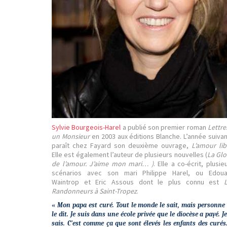
Sylvie Bourgeois-Harel
a publié son premier roman
Lettre
un Monsieur
en 2003 aux éditions Blanche. L’année suiva
paraît chez Fayard son deuxième ouvrage,
L’amour lib
Elle est également l’auteur de plusieurs nouvelles (
La Glo
de l’amour. J’aime mon mari… )
. Elle a co-écrit, plusie
scénarios avec son mari Philippe Harel, ou Edoua
Waintrop et Eric Assous dont le plus connu est
Randonneurs à Saint-Tropez
.
«
Mon papa est curé. Tout le monde le sait, mais personne
le dit. Je suis dans une école privée que le diocèse a payé. Je
sais. C’est comme ça que sont élevés les enfants des curés.