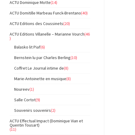
ACTU Dominique Motte
(14)
ACTU Domitille Marbeau Funck-Brentano
(40)
ACTU Editions des Coussinets
(20)
ACTU Editions Villanelle – Marianne Vourch
(46
)
Balasko lit Piaf
(6)
Bernstein lu par Charles Berling
(10)
Coffret Le Journal intime de
(8)
Marie-Antoinette en musique
(8)
Noureev
(1)
Salle Cortot
(9)
Souvenirs souvenirs
(2)
ACTU Effectual Impact (Dominique Vian et
Quentin Tousart)
(11)