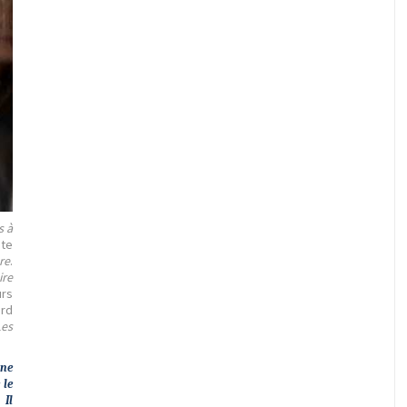
s à
nte
re
.
ire
urs
rd
Les
 ne
 le
 Il