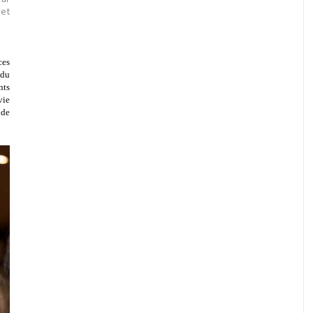
 et
ces
 du
nts
vie
 de