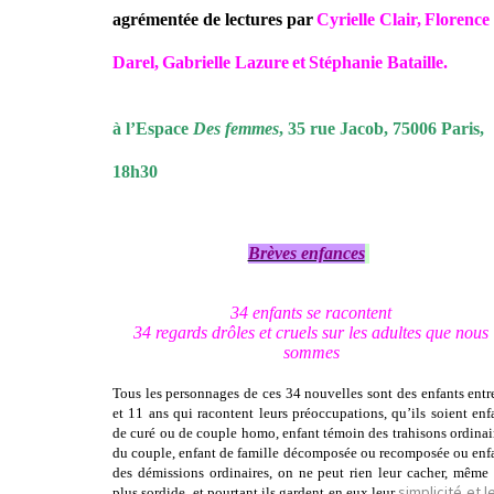
agrémentée de lectures par
Cyrielle Clair
,
Florence
Darel
,
Gabrielle Lazure
et
Stéphanie Bataille
.
à l’Espace
Des femmes
, 35 rue Jacob, 75006 Paris,
18h30
Brèves enfances
34 enfants se racontent
34 regards drôles et cruels sur les adultes que nous
sommes
Tous les personnages de ces 34 nouvelles sont des enfants entr
et 11 ans qui racontent leurs préoccupations, qu’ils soient enf
de curé ou de couple homo, enfant témoin des trahisons ordinai
du couple, enfant de famille décomposée ou recomposée ou enf
des démissions ordinaires, on ne peut rien leur cacher, même
simplicité et l
plus sordide, et pourtant ils gardent en eux leur