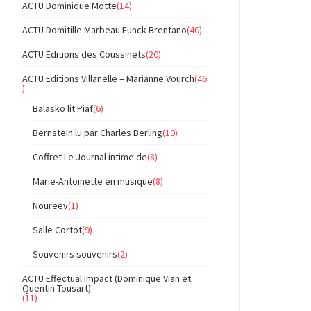
ACTU Dominique Motte
(14)
ACTU Domitille Marbeau Funck-Brentano
(40)
ACTU Editions des Coussinets
(20)
ACTU Editions Villanelle – Marianne Vourch
(46
)
Balasko lit Piaf
(6)
Bernstein lu par Charles Berling
(10)
Coffret Le Journal intime de
(8)
Marie-Antoinette en musique
(8)
Noureev
(1)
Salle Cortot
(9)
Souvenirs souvenirs
(2)
ACTU Effectual Impact (Dominique Vian et
Quentin Tousart)
(11)