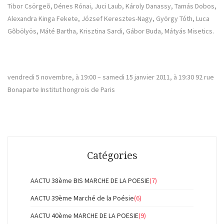
Tibor Csörgeõ, Dénes Rónai, Juci Laub, Károly Danassy, Tamás Dobos,
Alexandra Kinga Fekete, József Keresztes-Nagy, György Tóth, Luca
Gõbölyös, Máté Bartha, Krisztina Sardi, Gábor Buda, Mátyás Misetics.
vendredi 5 nove
mbre, à 19:00 – samedi 15 janvier 2011, à 19:30 92 rue
Bonaparte Institut hongrois de Paris
Catégories
AACTU 38ème BIS MARCHE DE LA POESIE
(7)
AACTU 39ème Marché de la Poésie
(6)
AACTU 40ème MARCHE DE LA POESIE
(9)