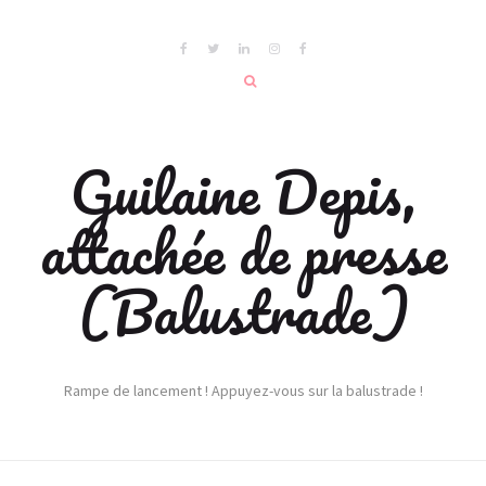
Guilaine Depis,
attachée de presse
(Balustrade)
Rampe de lancement ! Appuyez-vous sur la balustrade !