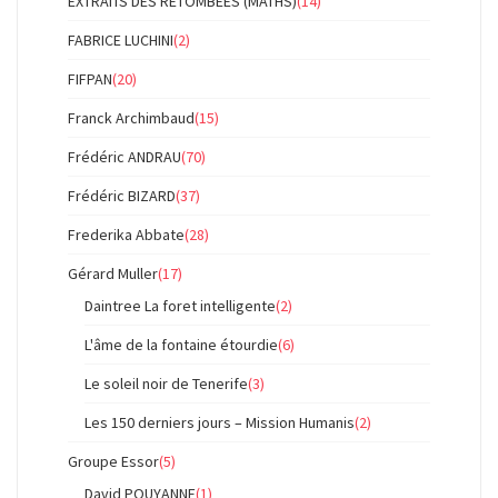
EXTRAITS DES RETOMBÉES (MATHS)
(14)
FABRICE LUCHINI
(2)
FIFPAN
(20)
Franck Archimbaud
(15)
Frédéric ANDRAU
(70)
Frédéric BIZARD
(37)
Frederika Abbate
(28)
Gérard Muller
(17)
Daintree La foret intelligente
(2)
L'âme de la fontaine étourdie
(6)
Le soleil noir de Tenerife
(3)
Les 150 derniers jours – Mission Humanis
(2)
Groupe Essor
(5)
David POUYANNE
(1)