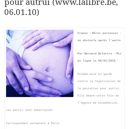
pour autrui (www.lalibre.be,
06.01.10)
France –
Mères porteuses :
un obstacle après l’autre
Par Bernard Delattre –
Mis
en ligne le 06/01/2010
Enième mise en garde
contre la légalisation de
la gestation pour autrui.
Elle émane cette fois de
l’Agence de biomédecine.
Les partis sont embarrassés.
Correspondant permanent à Paris