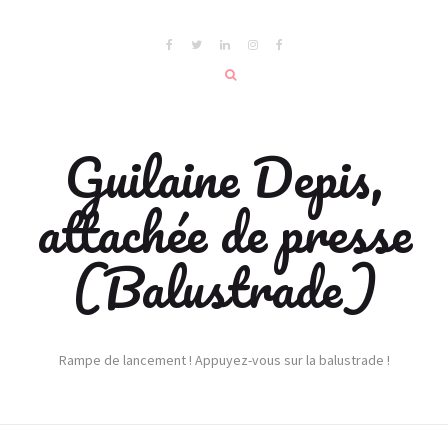
Guilaine Depis,
attachée de presse
(Balustrade)
Rampe de lancement ! Appuyez-vous sur la balustrade !