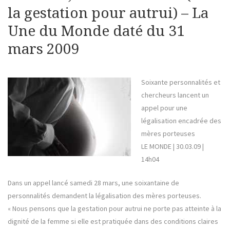
la gestation pour autrui) – La
Une du Monde daté du 31
mars 2009
Soixante personnalités et
chercheurs lancent un
appel pour une
légalisation encadrée des
mères porteuses
LE MONDE | 30.03.09 |
14h04
Dans un appel lancé samedi 28 mars, une soixantaine de
personnalités demandent la légalisation des mères porteuses.
« Nous pensons que la gestation pour autrui ne porte pas atteinte à la
dignité de la femme si elle est pratiquée dans des conditions claires