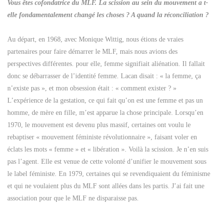
Vous êtes cofondatrice du MLF. La scission au sein du mouvement a t-
elle fondamentalement changé les choses ? A quand la réconciliation ?
Au départ, en 1968, avec Monique Wittig, nous étions de vraies
partenaires pour faire démarrer le MLF, mais nous avions des
perspectives différentes. pour elle, femme signifiait aliénation. Il fallait
donc se débarrasser de l’identité femme. Lacan disait : « la femme, ça
n’existe pas », et mon obsession était : « comment exister ? »
L’expérience de la gestation, ce qui fait qu’on est une femme et pas un
homme, de mère en fille, m’est apparue la chose principale. Lorsqu’en
1970, le mouvement est devenu plus massif, certaines ont voulu le
rebaptiser « mouvement féministe révolutionnaire », faisant voler en
éclats les mots « femme » et « libération ». Voilà la scission. Je n’en suis
pas l’agent. Elle est venue de cette volonté d’unifier le mouvement sous
le label féministe. En 1979, certaines qui se revendiquaient du féminisme
et qui ne voulaient plus du MLF sont allées dans les partis. J’ai fait une
association pour que le MLF ne disparaisse pas.