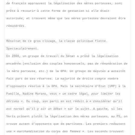
de Français approuvent la légalisation des mères porteuses, sont
prêts à recourir à cette forme de gestation si elle était
autorisée, et trouvent même que les mères porteuses devraient être
rémunérées.
Résultat de ce gros clivage, la classe politique flotte.
Spectaculairement.
En 2008, un groupe de travail du Sénat a prôné la légalisation
encadrée (exclusion des couples homosexuels, pas de rémunération de
la mère porteuse, etc.) de la GPA. Un groupe de députés a aussitôt
fait part de ses réserves. La majorité de droite compte nombre
d’opposants résolus à la GPA. Mais la secrétaire d’Etat (UMP) à la
Famille, Nadine Morano, veut
« un cadre légal, pour limiter les
dérives »
. Du coup, son parti en est réduit à
« considérer qu’il
est normal qu’il y ait un débat »
sur le sujet. A gauche, si les
Verts prônent plutôt la légalisation des mères porteuses, au PS, on
trouve autant d’opposants que de partisans. Les premiers redoutent
une
« marchandisation du corps des femmes »
. Les seconds trouvent