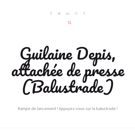
Guilaine Depis,
attachée de presse
(Balustrade)
Rampe de lancement ! Appuyez-vous sur la balustrade !