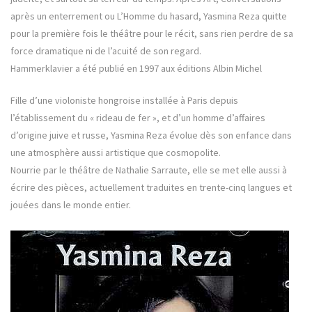
après un enterrement ou L’Homme du hasard, Yasmina Reza quitte
pour la première fois le théâtre pour le récit, sans rien perdre de sa
force dramatique ni de l’acuité de son regard.
Hammerklavier a été publié en 1997 aux éditions Albin Michel
Fille d’une violoniste hongroise installée à Paris depuis
l’établissement du « rideau de fer », et d’un homme d’affaires
d’origine juive et russe, Yasmina Reza évolue dès son enfance dans
une atmosphère aussi artistique que cosmopolite.
Nourrie par le théâtre de Nathalie Sarraute, elle se met elle aussi à
écrire des pièces, actuellement traduites en trente-cinq langues et
jouées dans le monde entier.