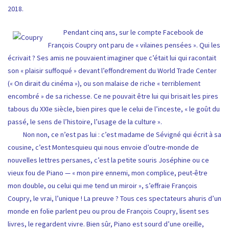
2018.
Pendant cinq ans, sur le compte Facebook de
François Coupry ont paru de « vilaines pensées ». Qui les
écrivait ? Ses amis ne pouvaient imaginer que c’était lui qui racontait
son « plaisir suffoqué » devant l’effondrement du World Trade Center
(« On dirait du cinéma »), ou son malaise de riche « terriblement
encombré » de sa richesse. Ce ne pouvait être lui qui brisait les pires
tabous du XXIe siècle, bien pires que le celui de l’inceste, « le goût du
passé, le sens de l’histoire, l’usage de la culture ».
Non non, ce n’est pas lui : c’est madame de Sévigné qui écrit à sa
cousine, c’est Montesquieu qui nous envoie d’outre-monde de
nouvelles lettres persanes, c’est la petite souris Joséphine ou ce
vieux fou de Piano — « mon pire ennemi, mon complice, peut-être
mon double, ou celui qui me tend un miroir », s’effraie François
Coupry, le vrai, l’unique ! La preuve ? Tous ces spectateurs ahuris d’un
monde en folie parlent peu ou prou de François Coupry, lisent ses
livres, le regardent vivre. Bien sûr, Piano est sourd d’une oreille,