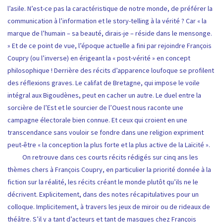
l’asile. N’est-ce pas la caractéristique de notre monde, de préférer la
communication à l’information et le story-telling à la vérité ? Car « la
marque de l’humain – sa beauté, dirais-je – réside dans le mensonge.
» Et de ce point de vue, l’époque actuelle a fini par rejoindre François
Coupry (ou l’inverse) en érigeant la « post-vérité » en concept
philosophique ! Derrière des récits d’apparence loufoque se profilent
des réflexions graves. Le califat de Bretagne, qui impose le voile
intégral aux Bigoudènes, peut en cacher un autre. Le duel entre la
sorcière de l’Est et le sourcier de l’Ouest nous raconte une
campagne électorale bien connue. Et ceux qui croient en une
transcendance sans vouloir se fondre dans une religion expriment
peut-être « la conception la plus forte et la plus active de la Laïcité ».
On retrouve dans ces courts récits rédigés sur cinq ans les
thèmes chers à François Coupry, en particulier la priorité donnée à la
fiction sur la réalité, les récits créant le monde plutôt qu’ils ne le
décrivent. Explicitement, dans des notes récapitulatives pour un
colloque. Implicitement, à travers les jeux de miroir ou de rideaux de
théâtre. S’il y a tant d’acteurs et tant de masques chez François