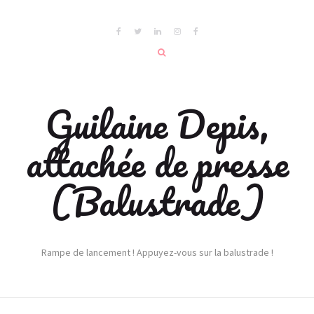
Guilaine Depis,
attachée de presse
(Balustrade)
Rampe de lancement ! Appuyez-vous sur la balustrade !