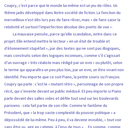
Coupry, c’est parce que le monde lui-même est un jeu de rôles. Un
thème jadis développé dans Notre société de fiction. La fonction du
merveilleux n’est dès lors pas de faire rêver, mais « de faire saisir la
relativité et surtout l’imperfection absolue des points de vue ».
La mauvaise pensée, parce qu’elle scandalise, entre dans ce
projet. Elle entend mettre le lecteur « en un état de trouble et
d’étonnement stupéfait », par des textes qui ne sont pas illogiques,
mais construits selon des logiques inconnues, comme s’il s’agissait
d’un ouvrage « très réaliste mais rédigé par un ovni » ou plutôt, selon
le terme qui apparaîtra un peu plus loin, par un evni, un être vivant non
identifié. Peu importe que ce soit Piano, la petite souris ou François
Coupry qui parle : c’est le « mutant rétro », personnage de son propre
récit, qui s’invente devant un public médusé. Et peu importe si Piano
parle devant des salles vides et défile tout seul sur les boulevards
parisiens : cela fait partie de son rôle. Comme le fantôme du
Président, que « la trop vaste complexité du pouvoir politique » a
dépossédé de lui-même. Peu à peu, il va devenir invisible, « tout voir
sans être vu, agir en catimini, à l’insu de tous »… En somme, comme