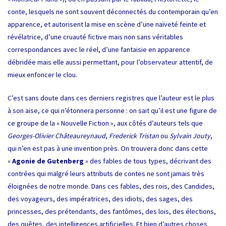
conte, lesquels ne sont souvent déconnectés du contemporain qu’en
apparence, et autorisent la mise en scène d’une naïveté feinte et
révélatrice, d’une cruauté fictive mais non sans véritables
correspondances avec le réel, d’une fantaisie en apparence
débridée mais elle aussi permettant, pour l’observateur attentif, de
mieux enfoncer le clou.
C’est sans doute dans ces derniers registres que l’auteur est le plus
à son aise, ce qui n’étonnera personne : on sait qu’il est une figure de
ce groupe de la « Nouvelle Fiction », aux côtés d’auteurs tels que
Georges-Olivier Châteaureynaud
,
Frederick Tristan
ou
Sylvain Jouty
,
qui n’en est pas à une invention près. On trouvera donc dans cette
«
Agonie de Gutenberg
» des fables de tous types, décrivant des
contrées qui malgré leurs attributs de contes ne sont jamais très
éloignées de notre monde. Dans ces fables, des rois, des Candides,
des voyageurs, des impératrices, des idiots, des sages, des
princesses, des prétendants, des fantômes, des lois, des élections,
des quêtes, des intelligences artificielles. Et bien d’autres choses