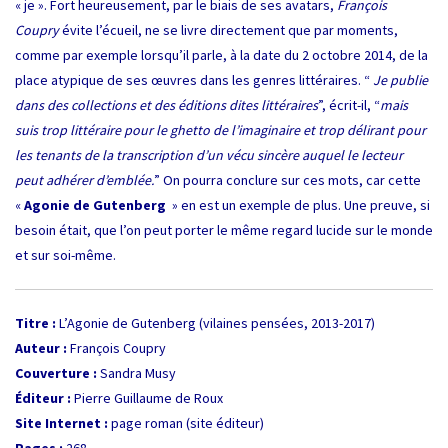
« je ». Fort heureusement, par le biais de ses avatars,
François
Coupry
évite l’écueil, ne se livre directement que par moments,
comme par exemple lorsqu’il parle, à la date du 2 octobre 2014, de la
place atypique de ses œuvres dans les genres littéraires. “
Je publie
dans des collections et des éditions dites littéraires
”, écrit-il, “
mais
suis trop littéraire pour le ghetto de l’imaginaire et trop délirant pour
les tenants de la transcription d’un vécu sincère auquel le lecteur
peut adhérer d’emblée.
” On pourra conclure sur ces mots, car cette
«
Agonie de Gutenberg
» en est un exemple de plus. Une preuve, si
besoin était, que l’on peut porter le même regard lucide sur le monde
et sur soi-même.
Titre :
L’Agonie de Gutenberg (vilaines pensées, 2013-2017)
Auteur :
François Coupry
Couverture :
Sandra Musy
Éditeur :
Pierre Guillaume de Roux
Site Internet :
page roman
(site éditeur)
Pages :
268