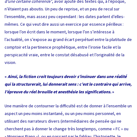
d’une certaine cohérenc
e”, avoir ajouté des textes qui, à l’époque,
n’étaient pas aboutis. Un peu de reprise, et un peu de recul sur
l’ensemble, mais assez peu cependant : les dates parlent d’elles-
mêmes. Ce qui veut dire aussi un exercice par essence périlleux :
lorsque l’on écrit dans le moment, lorsque l’on s’intéresse à
l’actualité, on s’expose au grand écart perpétuel entre la platitude de
comptoir et la pertinence prophétique, entre l’ironie facile et la
perspicacité vraie, entre le constat désabusé et l’originalité de la
vision.
«
Ainsi, la fiction croit toujours devoir s’insinuer dans une réalité
qui la structurerait, lui donnerait sens : c’est le contraire qui arrive,
l’épreuve du réel brouille et anesthésie les significations.
»
Une manière de contourner la difficulté est de donner à l’ensemble un
aspect un peu moins instantané, ou un peu moins personnel, en
utilisant des narrateurs divers (intermédiaires de pensée qui ne
cherchent pas à donner le change très longtemps, comme « FC » ou
« Monsieur Piano »), ou en passant par le fabliau, l’historiette, le