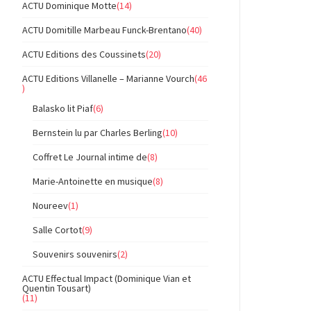
ACTU Dominique Motte
(14)
ACTU Domitille Marbeau Funck-Brentano
(40)
ACTU Editions des Coussinets
(20)
ACTU Editions Villanelle – Marianne Vourch
(46
)
Balasko lit Piaf
(6)
Bernstein lu par Charles Berling
(10)
Coffret Le Journal intime de
(8)
Marie-Antoinette en musique
(8)
Noureev
(1)
Salle Cortot
(9)
Souvenirs souvenirs
(2)
ACTU Effectual Impact (Dominique Vian et
Quentin Tousart)
(11)