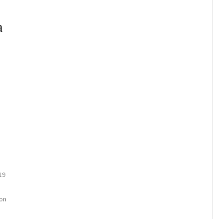
s
a
19
on