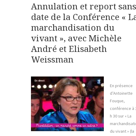
Annulation et report san
date de la Conférence « L
marchandisation du
vivant », avec Michèle
André et Elisabeth
Weissman
En présence
d’Antoinette
Fouque,
conférence à 
h 30 sur « La
marchandisati
du vivant » (la