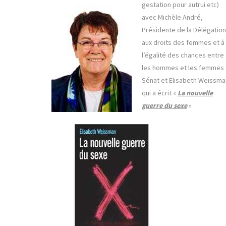
gestation pour autrui etc)
avec Michèle André,
Présidente de la Délégation
aux droits des femmes et à
l’égalité des chances entre
les hommes et les femmes 
Sénat et Elisabeth Weissma
qui a écrit «
La nouvelle
guerre du sexe
»