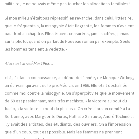
militaire, je ne pouvais même pas toucher les allocations familiales !
Si mon milieu n’était pas répressif, en revanche, dans celui, littéraire,
que je fréquentais, la misogynie était flagrante, les femmes n’avaient
pas droit au chapitre. Elles étaient censurées, jamais citées, jamais
sur la photo, quand on parlait du Nouveau roman par exemple. Seuls
les hommes tenaient la vedette. »
Alors est arrivé Mai 1968…
« Là, j’ai fait la connaissance, au début de l’année, de Monique Witting,
un écrivain qui avait eu le prix Médicis en 1966. Elle était déchaînée
comme moi contre la misogynie. On s’aperçoit vite que le mouvement
de 68 est passionnant, mais très machiste, « la victoire au bout du
fusil », « la victoire au bout du phallus ». On crée alors un comité à La
Sorbonne, avec Marguerite Duras, Nathalie Sarraute, André Téchiné…
Il y avait des artistes, des étudiants, des ouvriers. On a l’impression
que d’un coup, tout est possible. Mais les femmes ne prennent