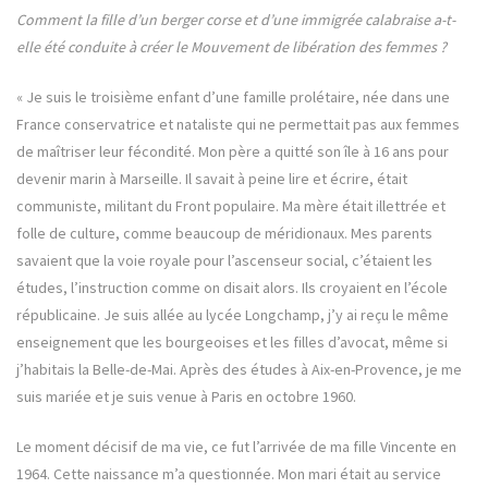
Comment la fille d’un berger corse et d’une immigrée calabraise a-t-
elle été conduite à créer le Mouvement de libération des femmes ?
« Je suis le troisième enfant d’une famille prolétaire, née dans une
France conservatrice et nataliste qui ne permettait pas aux femmes
de maîtriser leur fécondité. Mon père a quitté son île à 16 ans pour
devenir marin à Marseille. Il savait à peine lire et écrire, était
communiste, militant du Front populaire. Ma mère était illettrée et
folle de culture, comme beaucoup de méridionaux. Mes parents
savaient que la voie royale pour l’ascenseur social, c’étaient les
études, l’instruction comme on disait alors. Ils croyaient en l’école
républicaine. Je suis allée au lycée Longchamp, j’y ai reçu le même
enseignement que les bourgeoises et les filles d’avocat, même si
j’habitais la Belle-de-Mai. Après des études à Aix-en-Provence, je me
suis mariée et je suis venue à Paris en octobre 1960.
Le moment décisif de ma vie, ce fut l’arrivée de ma fille Vincente en
1964. Cette naissance m’a questionnée. Mon mari était au service