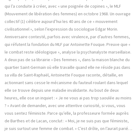
qui l’a conduite à créer, avec « une poignée de copines », le MLF
(Mouvement de libération des femmes) en octobre 1968. Un ouvrage
collectif (1) célèbre aujourd’hui les 40 ans de ce « mouvement
civilisationnel », selon l’expression du sociologue Edgar Morin.
Anniversaire contesté, parfois avec virulence, par d’autres femmes,
qui réfutent la fondation du MLF par Antoinette Fouque. Preuve que «
le combat reste idéologique », analyse la psychanalyste marseillaise.
A deux pas de sa librairie « Des femmes », dans la maison blanche du
quartier Saint-Germain où elle travaille quand elle ne réside pas dans
sa villa de Saint-Raphaël, Antoinette Fouque raconte, détaille, en
actionnant sans cesse le mécanisme du fauteuil roulant dans lequel
elle se trouve depuis une maladie invalidante. Au bout de deux
heures, elle ose un inquiet : « Je ne vous ai pas trop saoulée au moins
? » Avant de demander, avec une attentive curiosité, si vous, vous
vous sentez féministe. Parce qu’elle, la professeure formée auprès
de Barthes et de Lacan, conclut : « Moi, je ne suis pas que féministe,
je suis surtout une femme de combat. » C’est drôle, on l’aurait parié…