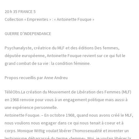
20 h 35 FRANCE 5
Collection « Empreintes » : « Antoinette Fouque »
GUERRE D’INDEPENDANCE
Psychanalyste, créatrice du MLF et des éditions Des femmes,
députée européenne, Antoinette Fouque revient sur ce qui fut le
grand combat de sa vie : la condition féminine.
Propos recueillis par Anne Andreu
TéléObs.La création du Mouvement de Libération des Femmes (MLF)
en 1968 renvoie pour vous à un engagement politique mais aussi à
une expérience personnelle.
Antoinette Fouque. – En octobre 1968, quand nous avons créé le MLF,
nous voulions nous engager dans ce qui nous tenait à coeur et à
corps. Monique Wittig voulait libérer l’homosexualité et inventer un
lesbianisme débarrassé du terme «femme». Moi, je voulais libérer la