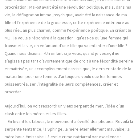
procréation : Mai-68 avait été une révolution politique, mais, dans ma
vie, la déflagration intime, psychique, avait été la naissance de ma
fille et l’expérience de la grossesse, cette expérience intérieure au
plus réel, au plus charnel, comme l’expérience poétique. En créant le
MLF, je voulais répondre à la question : qu’est-ce qu’une femme qui
transmet la vie, en enfantant d’une fille qui va enfanter d’une fille ?
Quand nous disions : «Un enfant si je veux, quand je veux», il ne
s’agissait pas tant d’avortement que de droit à une fécondité sereine
et maîtrisée, un accomplissement narcissique, le dernier stade de la
maturation pour une femme. J’ai toujours voulu que les femmes
puissent réaliser l’intégralité de leurs compétences, créer et
procréer.
Aujourd’hui, on voit ressortir un vieux serpent de mer, l’idée d’un
clash entre les mères et les filles.
– En levant les tabous, le mouvement a éveillé des phobies. Revoilà la
serpente tentatrice, la Sphinge, la mère éternellement mauvaise; la
mère bouc émissaire. Là est le crime patriarcal par excellence :