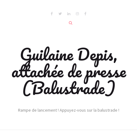
Guilaine Depis,
attachée de presse
(Balustrade)
Rampe de lancement ! Appuyez-vous sur la balustrade !