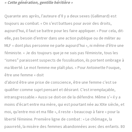
« Cette génération, gentille héritière »
Quarante ans après, l’auteure d’Il y a deux sexes (Gallimard) est
toujours au combat. « On s’est battues pour avoir des droits,
aujourd’hui, il faut se battre pour les faire appliquer. » Pour cela, dit-
elle, pas besoin d’entrer dans une action publique ou de militer au
MLF « dont plus personne ne parle aujourd’hui », ni même d’être une
féministe. « Je dis toujours que je ne suis pas féministe, tous les
“ismes” paraissent suspects de fossilisation, ils portent ombrage à
ma liberté. Le mot femme me plaît plus. » Pour Antoinette Fouque,
être une femme « doit
d’abord être une prise de conscience, être une femme c’est se
qualifier comme sujet pensant et désirant. C’est irremplaçable,
intransgressable.» Aussi se doit-on de la défendre. Même s’« il y a
moins d’écart entre ma mère, qui est pourtant née au XIXe siècle, et
moi, qu’entre moi et ma fille », il reste « beaucoup à faire » pour la
liberté féminine. Première ligne de combat : « Le chômage, la
pauvreté, la misère des femmes abandonnées avec des enfants. 80