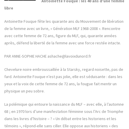
Antoinette Fouque : les 40 ans d’une femme
libre
Antoinette Fouque fête les quarante ans du Mouvement de libération
de la femme avec un livre, « Génération MLF 1968-2008 ». Rencontre
avec cette femme de 72 ans, figure du MLF, qui, quarante années
après, défend la liberté de la femme avec une force restée intacte.
PAR ANNE-SOPHIE HACHE ashache@lavoixdunord.fr
Chevelure noire embroussaillée à la Starsky, regard noisette, pas de
fard. Antoinette Fouque n’est pas jolie, elle est séduisante : dans les
yeux et la voix de cette femme de 72 ans, la fougue fait mentir un
physique un peu sobre.
La polémique qui entoure la naissance du MLF – avec elle, à l’automne
68 ; en 1970 lors d’une manifestation féminine sous l’Arc de Triomphe
dans les livres d’histoire – ? « Un débat entre les historiens et les
témoins », répond-elle sans ciller. Elle oppose aux historiens « des