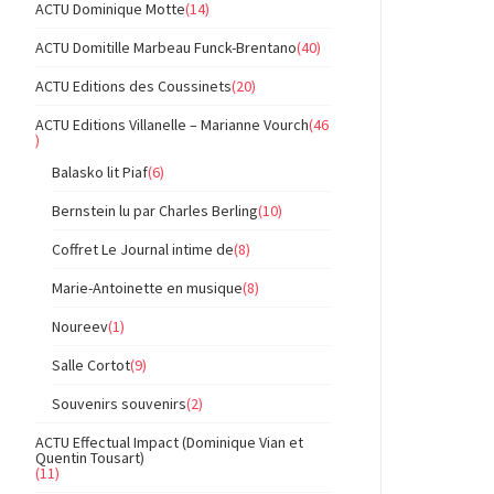
ACTU Dominique Motte
(14)
ACTU Domitille Marbeau Funck-Brentano
(40)
ACTU Editions des Coussinets
(20)
ACTU Editions Villanelle – Marianne Vourch
(46
)
Balasko lit Piaf
(6)
Bernstein lu par Charles Berling
(10)
Coffret Le Journal intime de
(8)
Marie-Antoinette en musique
(8)
Noureev
(1)
Salle Cortot
(9)
Souvenirs souvenirs
(2)
ACTU Effectual Impact (Dominique Vian et
Quentin Tousart)
(11)