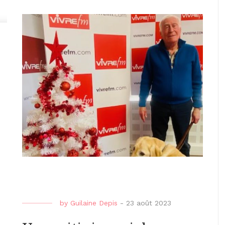
by
Guilaine Depis
-
23 août 2023