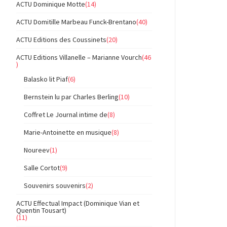
ACTU Dominique Motte
(14)
ACTU Domitille Marbeau Funck-Brentano
(40)
ACTU Editions des Coussinets
(20)
ACTU Editions Villanelle – Marianne Vourch
(46
)
Balasko lit Piaf
(6)
Bernstein lu par Charles Berling
(10)
Coffret Le Journal intime de
(8)
Marie-Antoinette en musique
(8)
Noureev
(1)
Salle Cortot
(9)
Souvenirs souvenirs
(2)
ACTU Effectual Impact (Dominique Vian et
Quentin Tousart)
(11)