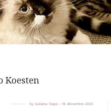
o Koesten
by
Guilaine Depis
-
18 décembre 2023