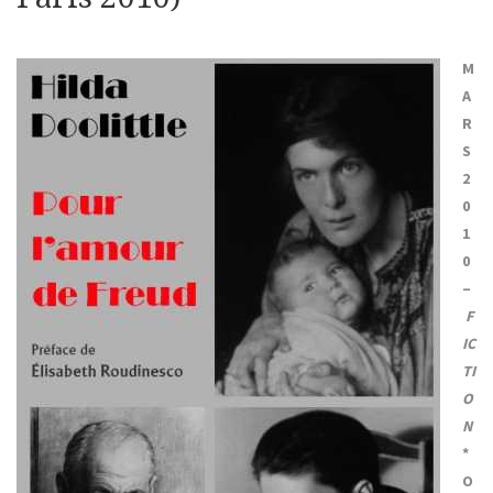
M
A
R
S
2
0
1
0
–
F
IC
TI
O
N
*
O