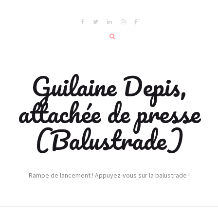
Guilaine Depis,
attachée de presse
(Balustrade)
Rampe de lancement ! Appuyez-vous sur la balustrade !