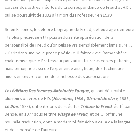
clôt sur des lettres inédites de la correspondance de Freud et H.D.,
qui se poursuivit de 1932 à la mort du Professeur en 1939.
Selon E. Jones, le célèbre biographe de Freud, cet ouvrage demeure
« la plus précieuse et la plus séduisante appréciation de la
personnalité de Freud qu’on puisse vraisemblablement jamais lire…
». Écrit dans une belle prose poétique, il fait revivre l’atmosphère
chaleureuse que le Professeur pouvait instaurer avec ses patients,
mais témoigne aussi de l’expérience analytique, des techniques
mises en œuvre comme de la richesse des associations.
Les éditions Des femmes-Antoinette Fouque
, qui ont déjà publié
plusieurs œuvres de H.D. (
Hermione
, 1986 ;
Dis-moi de vivre
, 1987 ;
Le Don
, 1988), ont entrepris de rééditer
Tribute to Freud
, édité par
Denoël en 1977 sous le titre
Visage de Freud
, et de lui offrir une
nouvelle traduction, dont la modernité fait écho à celle de la langue
et de la pensée de l’auteure.