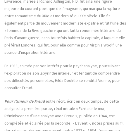
Lawrence, mariée à Richard Adlington, H.D. fut ainsi une figure
majeure du courant poétique de l’imagisme, qui marqua la rupture
entre romantisme du XIXe et modernité du XXe siècle. Elle fit
également partie du mouvement moderniste expatrié et fut l’une des
« femmes de la Rive gauche » qui ont fait la renommée littéraire du
Paris d’avant guerre, sans toutefois habiter la capitale, à laquelle elle
préférait Londres, qui fut, pour elle comme pour Virginia Woolf, une
source d’inspiration littéraire.
En 1933, animée par son intérêt pour la psychanalyse, poursuivant
l’exploration de son labyrinthe intérieur et tentant de comprendre
ses difficultés personnelles, Hilda Doolitle se rendit à Vienne, pour
consulter Freud.
Pour l’amour de Freud
est le récit, écrit en deux temps, de cette
analyse. La première partie, récit intitulé « Ecrit sur le mur,
Réminiscence d’une analyse avec Freud », publiée en 1944, est
complétée et éclairée par la seconde, « L’avent », notes prises au fil
des séances, dix ans auparavant, entre 1933 et 1934. L’ouvrage se