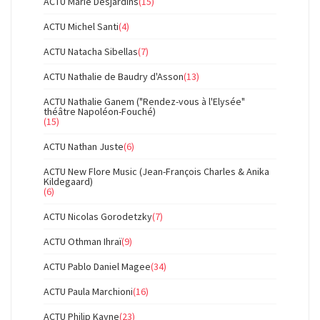
ACTU Marie Desjardins
(15)
ACTU Michel Santi
(4)
ACTU Natacha Sibellas
(7)
ACTU Nathalie de Baudry d'Asson
(13)
ACTU Nathalie Ganem ("Rendez-vous à l'Elysée"
théâtre Napoléon-Fouché)
(15)
ACTU Nathan Juste
(6)
ACTU New Flore Music (Jean-François Charles & Anika
Kildegaard)
(6)
ACTU Nicolas Gorodetzky
(7)
ACTU Othman Ihraï
(9)
ACTU Pablo Daniel Magee
(34)
ACTU Paula Marchioni
(16)
ACTU Philip Kayne
(23)