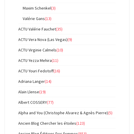
Maxim Schenkel
(3)
Valérie Gans
(13)
ACTU Valérie Fauchet
(35)
ACTU Vera Nova (Las Vegas)
(9)
ACTU Virginie Calmels
(10)
ACTU Yezza Mehira
(11)
ACTU Youri Fedotoff
(16)
Adriana Langer
(14)
Alain Llense
(19)
Albert COSSERY
(77)
Alpha and You (Christophe Alvarez & Agnès Pierre)
(5)
Ancien Blog Chercher les étoiles
(123)
Ancien Blog Éditions Des femmes
(853)