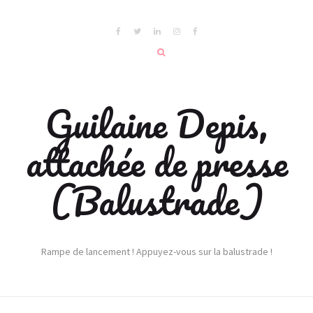
Guilaine Depis,
attachée de presse
(Balustrade)
Rampe de lancement ! Appuyez-vous sur la balustrade !