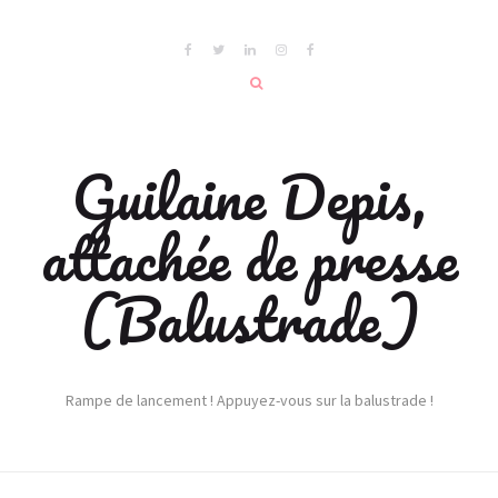
Guilaine Depis,
attachée de presse
(Balustrade)
Rampe de lancement ! Appuyez-vous sur la balustrade !