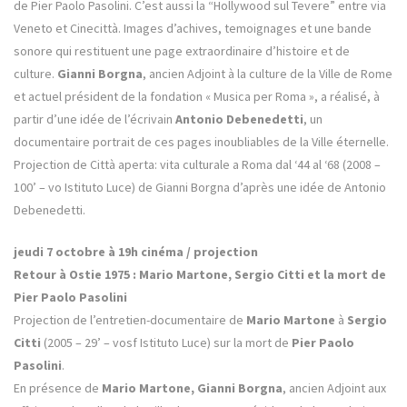
de Pier Paolo Pasolini. C’est aussi la “Hollywood sul Tevere” entre via
Veneto et Cinecittà. Images d’achives, temoignages et une bande
sonore qui restituent une page extraordinaire d’histoire et de
culture.
Gianni Borgna
, ancien Adjoint à la culture de la Ville de Rome
et actuel président de la fondation « Musica per Roma », a réalisé, à
partir d’une idée de l’écrivain
Antonio Debenedetti
, un
documentaire portrait de ces pages inoubliables de la Ville éternelle.
Projection de Città aperta: vita culturale a Roma dal ‘44 al ‘68 (2008 –
100’ – vo Istituto Luce) de Gianni Borgna d’après une idée de Antonio
Debenedetti.
jeudi 7 octobre à 19h cinéma / projection
Retour à Ostie 1975 : Mario Martone, Sergio Citti et la mort de
Pier Paolo Pasolini
Projection de l’entretien-documentaire de
Mario Martone
à
Sergio
Citti
(2005 – 29’ – vosf Istituto Luce) sur la mort de
Pier Paolo
Pasolini
.
En présence de
Mario Martone, Gianni Borgna
, ancien Adjoint aux