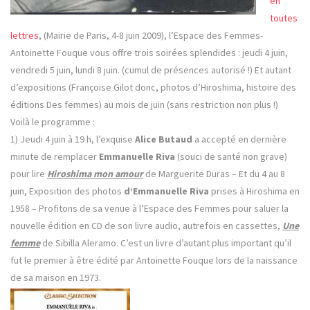
en
toutes
lettres
, (Mairie de Paris, 4-8 juin 2009), l’Espace des Femmes-
Antoinette Fouque vous offre trois soirées splendides : jeudi 4 juin,
vendredi 5 juin, lundi 8 juin. (cumul de présences autorisé !) Et autant
d’expositions (Françoise Gilot donc, photos d’Hiroshima, histoire des
éditions Des femmes) au mois de juin (sans restriction non plus !)
Voilà le programme :
1) Jeudi 4 juin à 19 h, l’exquise
Alice Butaud
a accepté en dernière
minute de remplacer
Emmanuelle Riva
(souci de santé non grave)
pour lire
Hiroshima mon amour
de Marguerite Duras – Et du 4 au 8
juin, Exposition des photos
d’Emmanuelle Riva
prises à Hiroshima en
1958 – Profitons de sa venue à l’Espace des Femmes pour saluer la
nouvelle édition en CD de son livre audio, autrefois en cassettes,
Une
femme
de Sibilla Aleramo. C’est un livre d’autant plus important qu’il
fut le premier à être édité par Antoinette Fouque lors de la naissance
de sa maison en 1973.