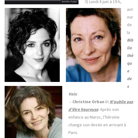
3) Lundi 8 juin à 19 h,
aut
our
de
la
Bib
lio
thè
qu
e
de
s
Voix
:
–
Christine Orban
lit
N’oublie pas
d’être heureuse
. Après son
enfance au Maroc, l’héroïne
change son destin en arrivant à
Paris.