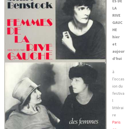
ES DE
LA
RIVE
GAUC
HE
hier
et
aujour
d’hui
à
l’occas
ion du
festiva
l
littérai
re
Paris