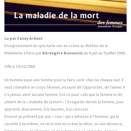
Lu par Fanny Ardant
Enregistrement du spectacle mis en scène au théâtre de la
Madeleine à Paris par
Bérangère Bonvoisin
du 6 juin au 9 juillet 2006.
Office 19/10/2006
Un homme paye une femme pour la faire venir chez lui chaque nuit. Il
veut connaître un corps féminin, essayer de l’approcher, de l’aimer. Il
n’a jamais aimé aucune femme. Est-ce pour cela que la femme le dit
atteint de la « maladie de la mort » ? Il regarde dormir la femme, puis
apprend, doucement, à la toucher, à la caresser.
Énoncé au présent par une « voix » qui s’adresse à l’homme, qui le
raconte à lui-même, ce récit met en scène le désir, ou son absence,
l’impuissance de l’homme et de la femme à se rejoindre, l’amour