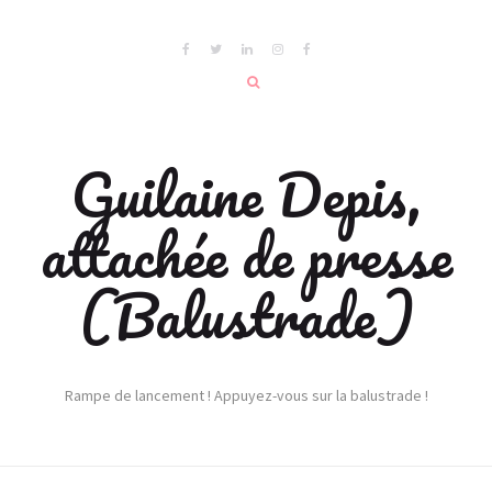
Guilaine Depis,
attachée de presse
(Balustrade)
Rampe de lancement ! Appuyez-vous sur la balustrade !