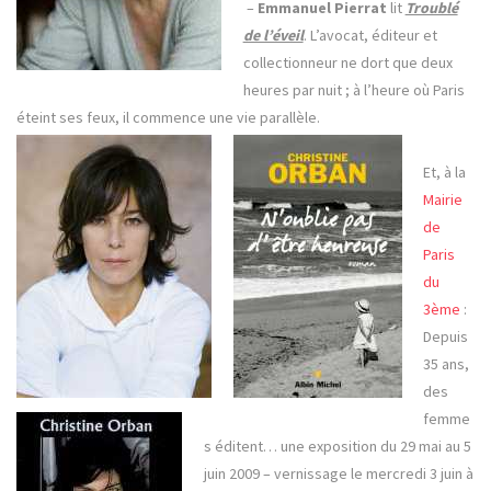
–
Emmanuel Pierrat
lit
Troublé
de l’éveil
. L’avocat, éditeur et
collectionneur ne dort que deux
heures par nuit ; à l’heure où Paris
éteint ses feux, il commence une vie parallèle.
Et, à la
Mairie
de
Paris
du
3ème
:
Depuis
35 ans,
des
femme
s éditent… une exposition du 29 mai au 5
juin 2009 – vernissage le mercredi 3 juin à