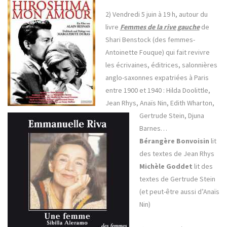
2) Vendredi 5 juin à 19 h, autour du
livre
Femmes de la rive gauche
de
Shari Benstock (des femmes-
Antoinette Fouque) qui fait revivre
les écrivaines, éditrices, salonnières
anglo-saxonnes expatriées à Paris
entre 1900 et 1940 : Hilda Doolittle,
Jean Rhys, Anaïs Nin, Edith Wharton,
Gertrude Stein, Djuna
Barnes…
Bérangère Bonvoisin
lit
des textes de Jean Rhys
Michèle Goddet
lit des
textes de Gertrude Stein
(et peut-être aussi d’Anaïs
Nin)