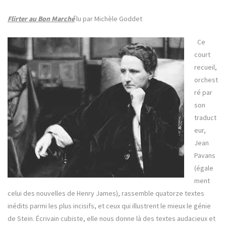
Flirter au Bon Marché
lu par Michèle Goddet
Ce
court
recueil,
orchest
ré par
son
traduct
eur,
Jean
Pavans
(égale
ment
celui des nouvelles de Henry James), rassemble quatorze textes
inédits parmi les plus incisifs, et ceux qui illustrent le mieux le génie
de Stein. Écrivain cubiste, elle nous donne là des textes audacieux et