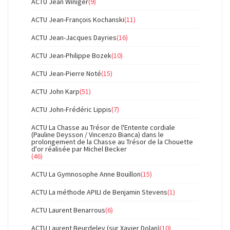
ACTU Jean Winiger
(9)
ACTU Jean-François Kochanski
(11)
ACTU Jean-Jacques Dayries
(16)
ACTU Jean-Philippe Bozek
(10)
ACTU Jean-Pierre Noté
(15)
ACTU John Karp
(51)
ACTU John-Frédéric Lippis
(7)
ACTU La Chasse au Trésor de l'Entente cordiale
(Pauline Deysson / Vincenzo Bianca) dans le
prolongement de la Chasse au Trésor de la Chouette
d'or réalisée par Michel Becker
(46)
ACTU La Gymnosophe Anne Bouillon
(15)
ACTU La méthode APILI de Benjamin Stevens
(1)
ACTU Laurent Benarrous
(6)
ACTU Laurent Beurdeley (sur Xavier Dolan)
(10)