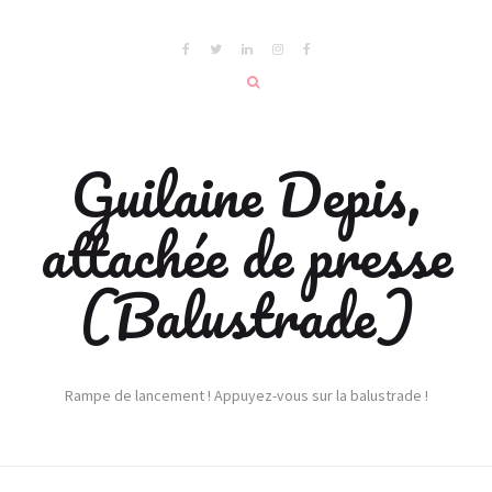
Guilaine Depis,
attachée de presse
(Balustrade)
Rampe de lancement ! Appuyez-vous sur la balustrade !