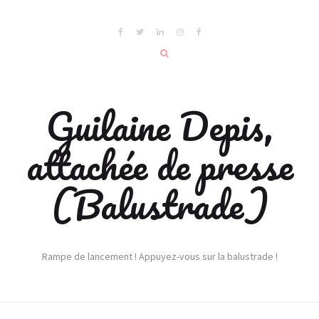
Guilaine Depis,
attachée de presse
(Balustrade)
Rampe de lancement ! Appuyez-vous sur la balustrade !