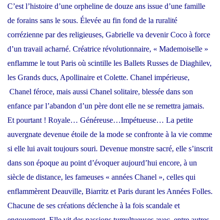
C’est l’histoire d’une orpheline de douze ans issue d’une famille
de forains sans le sous. Élevée au fin fond de la ruralité
corrézienne par des religieuses, Gabrielle va devenir Coco à force
d’un travail acharné. Créatrice révolutionnaire, « Mademoiselle »
enflamme le tout Paris où scintille les Ballets Russes de Diaghilev,
les Grands ducs, Apollinaire et Colette. Chanel impérieuse,
Chanel féroce, mais aussi Chanel solitaire, blessée dans son
enfance par l’abandon d’un père dont elle ne se remettra jamais.
Et pourtant ! Royale… Généreuse…Impétueuse… La petite
auvergnate devenue étoile de la mode se confronte à la vie comme
si elle lui avait toujours souri. Devenue monstre sacré, elle s’inscrit
dans son époque au point d’évoquer aujourd’hui encore, à un
siècle de distance, les fameuses « années Chanel », celles qui
enflammèrent Deauville, Biarritz et Paris durant les Années Folles.
Chacune de ses créations déclenche à la fois scandale et
engouement. Elle vit des passions tumultueuses avec, entre autres,