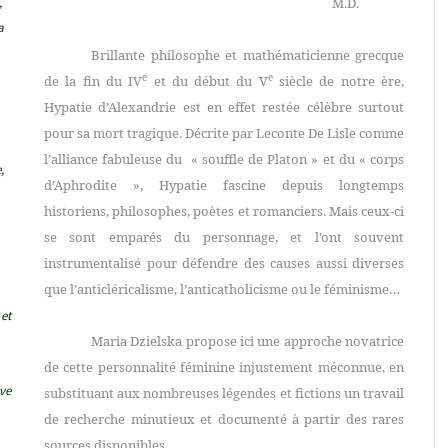
,
M.D.
a
Brillante p
hilosophe et mathématicienne grecque
e
e
de
la fin du IV
et du début du V
siècle de notre ère,
Hypatie d’Alexandrie est en effet restée célèbre surtout
pour sa mort tragique.
Décrite par Leconte De Lisle comme
l’alliance fabuleuse du
« souffle de Platon » et du « corps
,
d’Aphrodite », Hypatie fascine depuis longtemps
historiens, philosophes, poètes et romanciers. Mais ceux-ci
se sont emparés du personnage, et l’ont souvent
instrumentalisé pour défendre des causes aussi
diverses
que l’anticléricalisme, l’anticatholicisme ou le féminisme…
 et
Maria Dzielska propose ici une approche novatrice
de cette personnalité féminine injustement méconnue, en
ive
substituant aux nombreuses légendes et fictions un travail
de recherche minutieux et documenté à partir des rares
sources disponibles.