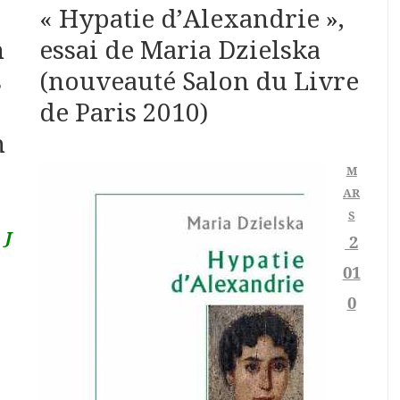
« Hypatie d’Alexandrie »,
n
essai de Maria Dzielska
s
(nouveauté Salon du Livre
de Paris 2010)
n
M
AR
S
J
2
01
0