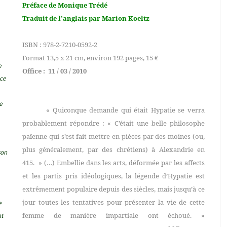
Préface de Monique Trédé
Traduit de l’anglais par Marion Koeltz
.
ISBN : 978-2-7210-0592-2
Format 13,5 x 21 cm, environ 192 pages, 15 €
e
Office :
11 / 03 / 2010
nce
e
« Quiconque demande qui était Hypatie se verra
probablement répondre : « C’était une belle philosophe
païenne qui s’est fait mettre en pièces par des moines (ou,
plus généralement, par des chrétiens) à Alexandrie en
son
415. » (…) Embellie dans les arts, déformée par les affects
et les partis pris idéologiques, la légende d’Hypatie est
extrêmement populaire depuis des siècles, mais jusqu’à ce
jour toutes les tentatives pour présenter la vie de cette
e
femme de manière impartiale ont échoué. »
nt