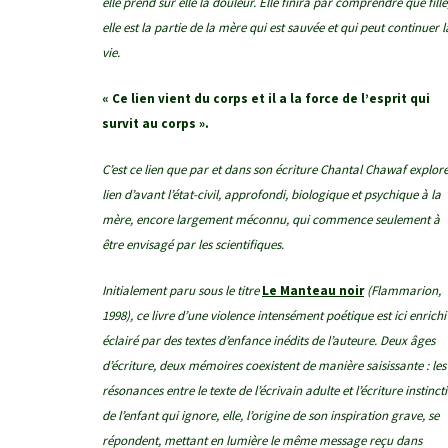
elle prend sur elle la douleur. Elle finira par comprendre que fille
elle est la partie de la mère qui est sauvée et qui peut continuer l
vie.
« Ce lien vient du corps et il a la force de l’esprit qui
survit au corps ».
C’est ce lien que par et dans son écriture Chantal Chawaf explore
lien d’avant l’état-civil, approfondi, biologique et psychique à la
mère, encore largement méconnu, qui commence seulement à
être envisagé par les scientifiques.
Initialement paru sous le titre
Le Manteau noir
(Flammarion,
1998), ce livre d’une violence intensément poétique est ici enrichi
éclairé par des textes d’enfance inédits de l’auteure. Deux âges
d’écriture, deux mémoires coexistent de manière saisissante : les
résonances entre le texte de l’écrivain adulte et l’écriture instinct
de l’enfant qui ignore, elle, l’origine de son inspiration grave, se
répondent, mettant en lumière le même message reçu dans