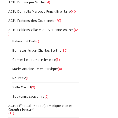
ACTU Dominique Motte
(14)
ACTU Domitille Marbeau Funck-Brentano
(40)
ACTU Editions des Coussinets
(20)
ACTU Editions Villanelle – Marianne Vourch
(46
)
Balasko lit Piaf
(6)
Bernstein lu par Charles Berling
(10)
Coffret Le Journal intime de
(8)
Marie-Antoinette en musique
(8)
Noureev
(1)
Salle Cortot
(9)
Souvenirs souvenirs
(2)
ACTU Effectual Impact (Dominique Vian et
Quentin Tousart)
(11)