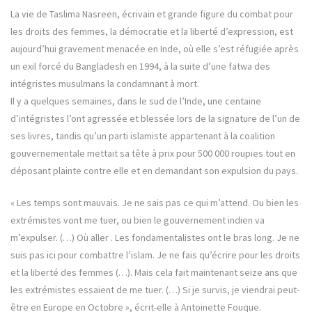
La vie de Taslima Nasreen, écrivain et grande figure du combat pour
les droits des femmes, la démocratie et la liberté d’expression, est
aujourd’hui gravement menacée en Inde, où elle s’est réfugiée après
un exil forcé du Bangladesh en 1994, à la suite d’une fatwa des
intégristes musulmans la condamnant à mort.
Il y a quelques semaines, dans le sud de l’Inde, une centaine
d’intégristes l’ont agressée et blessée lors de la signature de l’un de
ses livres, tandis qu’un parti islamiste appartenant à la coalition
gouvernementale mettait sa tête à prix pour 500 000 roupies tout en
déposant plainte contre elle et en demandant son expulsion du pays.
« Les temps sont mauvais. Je ne sais pas ce qui m’attend. Ou bien les
extrémistes vont me tuer, ou bien le gouvernement indien va
m’expulser. (…) Où aller . Les fondamentalistes ont le bras long. Je ne
suis pas ici pour combattre l’islam. Je ne fais qu’écrire pour les droits
et la liberté des femmes (…). Mais cela fait maintenant seize ans que
les extrémistes essaient de me tuer. (…) Si je survis, je viendrai peut-
être en Europe en Octobre », écrit-elle à Antoinette Fouque.