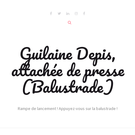
Guilaine Depis,
attachée de presse
(Balustrade)
Rampe de lancement ! Appuyez-vous sur la balustrade !