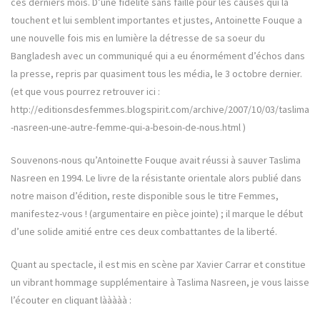
ces derniers mois. D’une fidélité sans faille pour les causes qui la
touchent et lui semblent importantes et justes, Antoinette Fouque a
une nouvelle fois mis en lumière la détresse de sa soeur du
Bangladesh avec un communiqué qui a eu énormément d’échos dans
la presse, repris par quasiment tous les média, le 3 octobre dernier.
(et que vous pourrez retrouver ici :
http://editionsdesfemmes.blogspirit.com/archive/2007/10/03/taslima
-nasreen-une-autre-femme-qui-a-besoin-de-nous.html )
Souvenons-nous qu’Antoinette Fouque avait réussi à sauver Taslima
Nasreen en 1994. Le livre de la résistante orientale alors publié dans
notre maison d’édition, reste disponible sous le titre Femmes,
manifestez-vous ! (argumentaire en pièce jointe) ; il marque le début
d’une solide amitié entre ces deux combattantes de la liberté.
Quant au spectacle, il est mis en scène par Xavier Carrar et constitue
un vibrant hommage supplémentaire à Taslima Nasreen, je vous laisse
l’écouter en cliquant lààààà :