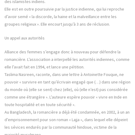
des islamistes indiens.
Elle est en outre poursuivie par la justice indienne, qui lui reproche
d’avoir semé « la discorde, la haine et la malveillance entre les
groupes religieux ». Elle encourt jusqu’à 3 ans de réclusion.
Un appel aux autorités
Alliance des femmes s’engage donc à nouveau pour défendre la
romancière. L’association a interpellé les autorités indiennes, comme
elle l’avait fait en 1994, et lance une pétition.
Taslima Nasreen, raconte, dans une lettre à Antoinette Fouque, ne
pouvoir « survivre en tant qu’écrivain engagé que (…) dans une région
du monde où (elle se sent) chez (elle), où (elle n’est) pas considérée
comme une étrangère ». L’auteure espère pouvoir « vivre en Inde en
toute hospitalité et en toute sécurité ».
Au Bangladesh, la romancière a déjà été condamnée, en 2002, à un an
d’emprisonnement pour son roman « Lajja », dans lequel elle dépeint
les sévices endurés par la communauté hindoue, victime de la
majorité musulmane.