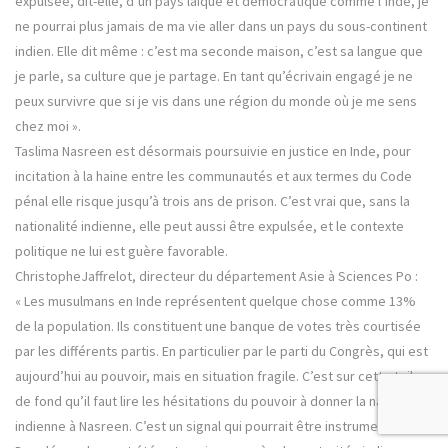
expulsée, dit-elle, d’un pays laïque et démocratique comme l’Inde, je
ne pourrai plus jamais de ma vie aller dans un pays du sous-continent
indien. Elle dit même : c’est ma seconde maison, c’est sa langue que
je parle, sa culture que je partage. En tant qu’écrivain engagé je ne
peux survivre que si je vis dans une région du monde où je me sens
chez moi ».
Taslima Nasreen est désormais poursuivie en justice en Inde, pour
incitation à la haine entre les communautés et aux termes du Code
pénal elle risque jusqu’à trois ans de prison. C’est vrai que, sans la
nationalité indienne, elle peut aussi être expulsée, et le contexte
politique ne lui est guère favorable.
ChristopheJaffrelot, directeur du département Asie à Sciences Po :
« Les musulmans en Inde représentent quelque chose comme 13%
de la population. Ils constituent une banque de votes très courtisée
par les différents partis. En particulier par le parti du Congrès, qui est
aujourd’hui au pouvoir, mais en situation fragile. C’est sur cette toile
de fond qu’il faut lire les hésitations du pouvoir à donner la nationalité
indienne à Nasreen. C’est un signal qui pourrait être instrumentalisé ».