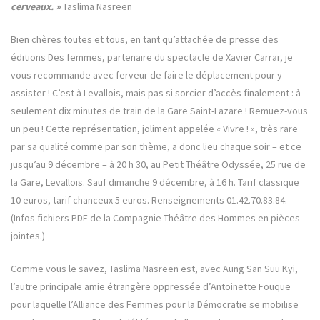
cerveaux. »
Taslima Nasreen
Bien chères toutes et tous, en tant qu’attachée de presse des
éditions Des femmes, partenaire du spectacle de Xavier Carrar, je
vous recommande avec ferveur de faire le déplacement pour y
assister ! C’est à Levallois, mais pas si sorcier d’accès finalement : à
seulement dix minutes de train de la Gare Saint-Lazare ! Remuez-vous
un peu ! Cette représentation, joliment appelée « Vivre ! », très rare
par sa qualité comme par son thème, a donc lieu chaque soir – et ce
jusqu’au 9 décembre – à 20 h 30, au Petit Théâtre Odyssée, 25 rue de
la Gare, Levallois. Sauf dimanche 9 décembre, à 16 h. Tarif classique
10 euros, tarif chanceux 5 euros. Renseignements 01.42.70.83.84.
(Infos fichiers PDF de la Compagnie Théâtre des Hommes en pièces
jointes.)
Comme vous le savez, Taslima Nasreen est, avec Aung San Suu Kyi,
l’autre principale amie étrangère oppressée d’Antoinette Fouque
pour laquelle l’Alliance des Femmes pour la Démocratie se mobilise