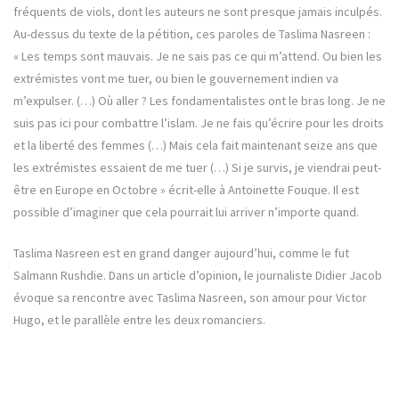
fréquents de viols, dont les auteurs ne sont presque jamais inculpés.
Au-dessus du texte de la pétition, ces paroles de Taslima Nasreen :
« Les temps sont mauvais. Je ne sais pas ce qui m’attend. Ou bien les
extrémistes vont me tuer, ou bien le gouvernement indien va
m’expulser. (…) Où aller ? Les fondamentalistes ont le bras long. Je ne
suis pas ici pour combattre l’islam. Je ne fais qu’écrire pour les droits
et la liberté des femmes (…) Mais cela fait maintenant seize ans que
les extrémistes essaient de me tuer (…) Si je survis, je viendrai peut-
être en Europe en Octobre » écrit-elle à Antoinette Fouque. Il est
possible d’imaginer que cela pourrait lui arriver n’importe quand.
Taslima Nasreen est en grand danger aujourd’hui, comme le fut
Salmann Rushdie. Dans un article d’opinion, le journaliste Didier Jacob
évoque sa rencontre avec Taslima Nasreen, son amour pour Victor
Hugo, et le parallèle entre les deux romanciers.