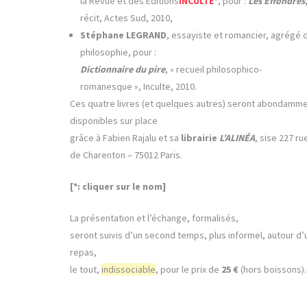
la Revue et des Éditions
INCULTE
*
, pour :
Les Effondrés
récit, Actes Sud, 2010,
Stéphane LEGRAND
, essayiste et romancier, agrégé 
philosophie, pour :
Dictionnaire du pire
, « recueil philosophico-
romanesque », Inculte, 2010.
Ces quatre livres (et quelques autres) seront abondamm
disponibles sur place
grâce à Fabien Rajalu et sa
librairie
L’ALINÉA
, sise 227 ru
de Charenton – 75012 Paris.
[*: cliquer sur le nom]
La présentation et l’échange, formalisés,
seront suivis d’un second temps, plus informel, autour d’
repas,
le tout,
indissociable
, pour le prix de
25 €
(hors boissons).