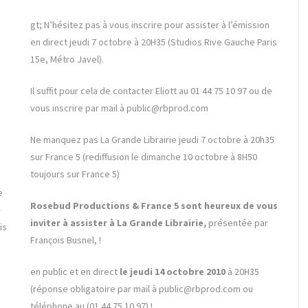
gt; N’hésitez pas à vous inscrire pour assister à l’émission
en direct jeudi 7 octobre à 20H35 (Studios Rive Gauche Paris
15e, Métro Javel).
Il suffit pour cela de contacter Eliott au 01 44 75 10 97 ou de
vous inscrire par mail à public@rbprod.com
Ne manquez pas La Grande Librairie jeudi 7 octobre à 20h35
sur France 5 (rediffusion le dimanche 10 octobre à 8H50
toujours sur France 5)
e
Rosebud Productions & France 5 sont heureux de vous
inviter à assister à La Grande Librairie,
présentée par
is
François Busnel, !
en public et en direct
le jeudi 14 octobre 2010
à 20H35
(réponse obligatoire par mail à public
@rbprod.com
ou
téléphone au (01 44 75 10 97).!