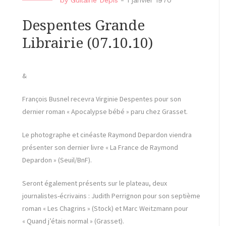
by
Guilaine Depis
-
1 janvier 1970
Despentes Grande
Librairie (07.10.10)
&
François Busnel recevra Virginie Despentes pour son
dernier roman « Apocalypse bébé » paru chez Grasset.
Le photographe et cinéaste Raymond Depardon viendra
présenter son dernier livre « La France de Raymond
Depardon » (Seuil/BnF).
Seront également présents sur le plateau, deux
journalistes-écrivains : Judith Perrignon pour son septième
roman « Les Chagrins » (Stock) et Marc Weitzmann pour
« Quand j’étais normal » (Grasset).