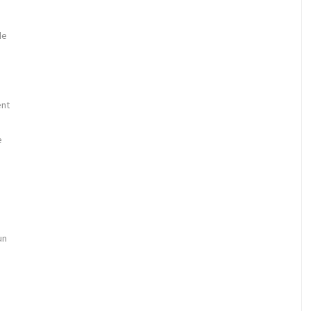
,
de
ent
e
un