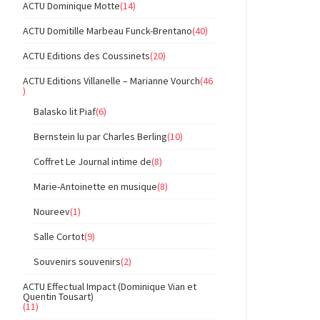
ACTU Dominique Motte
(14)
ACTU Domitille Marbeau Funck-Brentano
(40)
ACTU Editions des Coussinets
(20)
ACTU Editions Villanelle – Marianne Vourch
(46
)
Balasko lit Piaf
(6)
Bernstein lu par Charles Berling
(10)
Coffret Le Journal intime de
(8)
Marie-Antoinette en musique
(8)
Noureev
(1)
Salle Cortot
(9)
Souvenirs souvenirs
(2)
ACTU Effectual Impact (Dominique Vian et
Quentin Tousart)
(11)