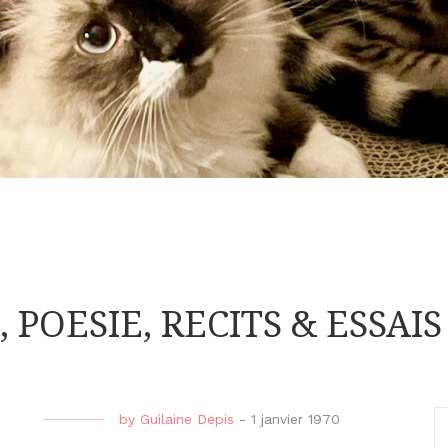
S, POESIE, RECITS & ESS
by
Guilaine Depis
-
1 janvier 1970