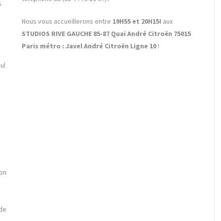
s
Nous vous accueillerons entre
19H55 et 20H15!
aux
STUDIOS RIVE GAUCHE 85-87 Quai André Citroën 75015
Paris métro : Javel André Citroën Ligne 10
!
ul
hon
 de