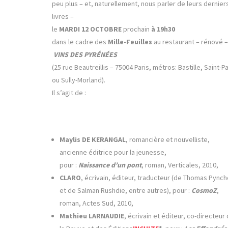
peu plus – et, naturellement, nous parler de leurs dernier
livres –
le
MARDI 12 OCTOBRE
prochain
à 19h30
dans le cadre des
Mille-Feuilles
au restaurant – rénové –
VINS DES PYRÉNÉES
(25 rue Beautreillis – 75004 Paris, métros: Bastille, Saint-Pa
ou Sully-Morland).
Il s’agit de :
Maylis DE KERANGAL
, romancière et nouvelliste,
ancienne éditrice pour la jeunesse,
pour :
Naissance d’un pont
, roman, Verticales, 2010,
CLARO
, écrivain, éditeur, traducteur (de Thomas Pync
et de Salman Rushdie, entre autres), pour :
CosmoZ
,
roman, Actes Sud, 2010,
Mathieu LARNAUDIE
, écrivain et éditeur, co-directeur