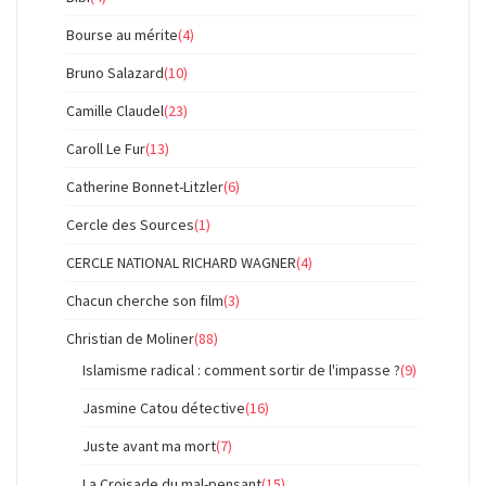
Bourse au mérite
(4)
Bruno Salazard
(10)
Camille Claudel
(23)
Caroll Le Fur
(13)
Catherine Bonnet-Litzler
(6)
Cercle des Sources
(1)
CERCLE NATIONAL RICHARD WAGNER
(4)
Chacun cherche son film
(3)
Christian de Moliner
(88)
Islamisme radical : comment sortir de l'impasse ?
(9)
Jasmine Catou détective
(16)
Juste avant ma mort
(7)
La Croisade du mal-pensant
(15)