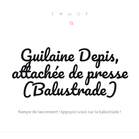
Guilaine Depis,
attachée de presse
(Balustrade)
Rampe de lancement ! Appuyez-vous sur la balustrade !