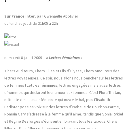
Sur France inter, par
Gwenaëlle Abolivier
du lundi au jeudi de 21h05 à 22h
mercredi 8 juillet 2009 –
« Lettres féminines »
Chers Auditeurs, Chers Filles et Fils d’Ulysse, Chers Amoureux des
lettres voyageuses, Ce soir, nous allons nous pencher sur les lettres
de femmes ! Lettres féminines, lettres engagées mais aussi lettres
d’hommes qui déclarent leur amour aux femmes. C’est Flora Tristan,
militante de la cause féministe qui ouvre le bal, puis Elisabeth
Badinter pose sa voix sur des lettres d’Isabelle de Bourbon-Parme,
Romain Gary s’adresse à la femme qu’il aime, tandis que Sonia Rykiel
et Régine Desforges s’écrivent en bravant tous les tabous. Chers
Filles et Fils d’Ulysse, bienvenus à tous, ce soir, vos «