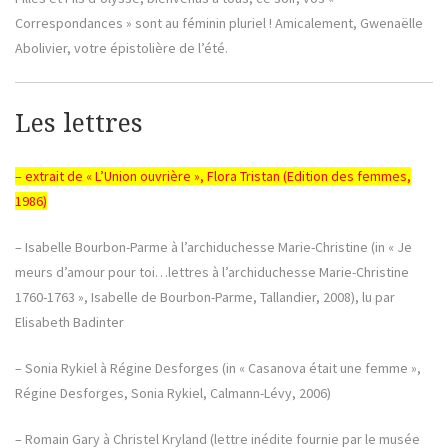
Correspondances » sont au féminin pluriel ! Amicalement, Gwenaëlle
Abolivier, votre épistolière de l’été.
Les lettres
– extrait de « L’Union ouvrière », Flora Tristan (Edition des femmes,
1986)
– Isabelle Bourbon-Parme à l’archiduchesse Marie-Christine (in « Je
meurs d’amour pour toi…lettres à l’archiduchesse Marie-Christine
1760-1763 », Isabelle de Bourbon-Parme, Tallandier, 2008), lu par
Elisabeth Badinter
– Sonia Rykiel à Régine Desforges (in « Casanova était une femme »,
Régine Desforges, Sonia Rykiel, Calmann-Lévy, 2006)
– Romain Gary à Christel Kryland (lettre inédite fournie par le musée