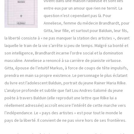
vivent dans une maison radieuse et sont liés
entre eux par un amour que rien ne ternit. La
question n’est cependant pas là. Pour
Anneliese, femme du médecin Brandhardt, pour
Gitta, leur fille, et surtout pour Balduin, leur fils,
la liberté consiste à « ne pas manquer la station des artistes », devant
laquelle le train de la vie s’arrête si peu de temps. Malgré sa bonté et
son intelligence, Brandhardt incarne l’ordre social et la domination
masculine. Anneliese a renoncé à sa carrière de pianiste virtuose.
Gitta, épouse de l’intuitif Markus, à force de coups de tête impulsifs,
prendra en main sa propre existence. Le personnage le plus éclatant
du livre est l’adolescent Balduin, portrait du jeune Rainer Maria Rilke.
L’analyse profonde et subtile que fait Lou Andres-Salomé du jeune
poète à travers Balduin (elle reproduit une lettre que Rilke lui a
réellement adressée) accroît encore l’intérêt de cette marche vers
l’indépendance. Le « pays des artistes » est pour tout le monde le
pays de la liberté. Il convient de ne pas vivre hors de ses frontières.