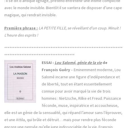
: il se dit d’antique lignage, prétend entretenir une intime complicité
avec le monde invisible. Bientôt il se vantera de disposer d’une cape
magique, qui rendrait invisible.
Première phrase :
LA PETITE FILLE, se réveillant d’un coup. Minuit !
L’heure des esprits !
*********************************************************************
*****************************************
ESSAI :
Lou Salomé, génie de la vie
de
François Guéry
– Eminemment moderne, Lou
Salomé incarne une figure d’indépendance et
de liberté, tout en étant essentiellement
connue pour avoir marqué la vie de trois
hommes : Nietzsche, Rilke et Freud. Puissance
féconde, muse, inspiratrice et accoucheuse,
elle est un génie de la sensualité, qui répand l’amour sans l’éprouver,
et une Attila, qui brûle et détruit… mais pour rendre plus féconde
encore une pensée qu’elle juge indissociable de la vie. François