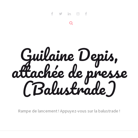
Guilaine Depis,
attachée de presse
(Balustrade)
Rampe de lancement ! Appuyez-vous sur la balustrade !