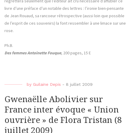
regrettera seulement que l’éditeur ait cru nécessaire d’affubler ce
livre d’une préface d’un notable des lettres : l’ironie bien-pensante
de Jean Rouaud, sa rancoeur rétrospective (aussi loin que possible
de l’esprit de ces souvenirs) la font ressembler à une limace sur une
rose.
Ph.B.
Des femmes Antoinette Fouque
, 200 pages, 15 E
by
Guilaine Depis
-
8 juillet 2009
Gwenaëlle Abolivier sur
France inter évoque « Union
ouvrière » de Flora Tristan (8
juillet 2009)