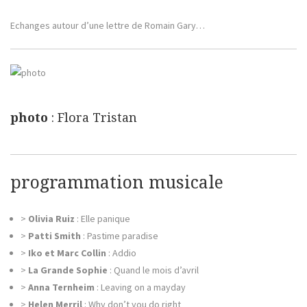
Echanges autour d’une lettre de Romain Gary…
photo
: Flora Tristan
programmation musicale
>
Olivia Ruiz
: Elle panique
>
Patti Smith
: Pastime paradise
>
Iko et Marc Collin
: Addio
>
La Grande Sophie
: Quand le mois d’avril
>
Anna Ternheim
: Leaving on a mayday
>
Helen Merril
: Why don’t you do right