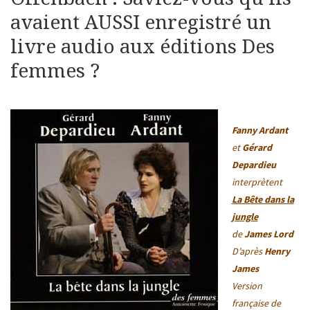
avaient AUSSI enregistré un
livre audio aux éditions Des
femmes ?
Fanny Ardant
et
Gérard
Depardieu
interprètent
La Bête dans la
jungle
de
James Lord
D’après
Henry
James
Version
française de