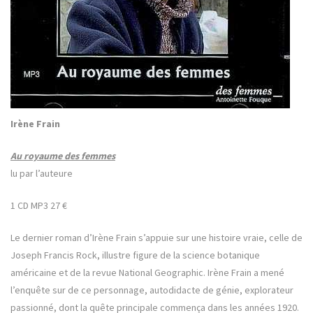
Irène Frain
Au royaume des femmes
lu par
l’auteure
1 CD MP3
27 €
Le dernier roman d’Irène Frain s’appuie sur une histoire vraie, celle de
Joseph Francis Rock, illustre figure de la science botanique
américaine et de la revue National Geographic. Irène Frain a mené
l’enquête sur de ce personnage, autodidacte de génie, explorateur
passionné, dont la quête principale commença dans les années 1920.