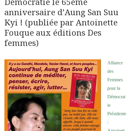
Démocratie le 65ème
anniversaire d’Aung San Suu
Kyi ! (publiée par Antoinette
Fouque aux éditions Des
femmes)
Alliance
des
Femmes
pour la
Démocrat
ie
Présidente
:
Antoinett