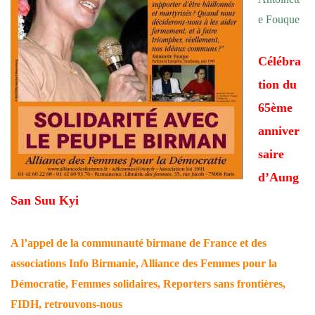
e Fouque
Célébra
tion du
65ème
anniver
saire
d’Aung
San Suu Kyi
A l’appel de la communauté birmane de France et des
associations Info Birmanie, Alliance des Femmes pour la
Démocratie, Femmes solidaires, Reporters sans frontières,
FIDH, retrouvons-nous