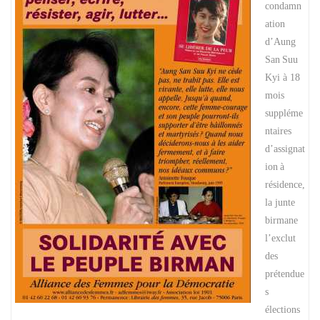
condamn
ation
d’Aung
San
Suu
Kyi à 18
mois
suppléme
ntaires
d’assignat
ion
à
résidence,
la junte
birmane
l’exclut
des
prétendue
s
élections