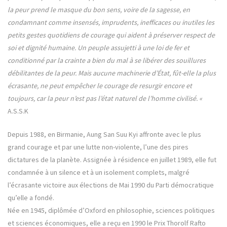
la peur prend le masque du bon sens, voire de la sagesse, en
condamnant comme insensés, imprudents, inefficaces ou inutiles les
petits gestes quotidiens de courage qui aident à préserver respect de
soi et dignité humaine. Un peuple assujetti à une loi de fer et
conditionné par la crainte a bien du mal à se libérer des souillures
débilitantes de la peur. Mais aucune machinerie d’État, fût-elle la plus
écrasante, ne peut empêcher le courage de resurgir encore et
toujours, car la peur n’est pas l’état naturel de l’homme civilisé. «
A.S.S.K
Depuis 1988, en Birmanie,
Aung San Suu Kyi
affronte avec le plus
grand courage et par une lutte non-violente, l’une des pires
dictatures de la planète. Assignée à résidence en juillet 1989,
elle fut
condamnée à un silence et à un isolement complets
, malgré
l’écrasante victoire aux élections de Mai 1990 du Parti démocratique
qu’elle a fondé.
Née en 1945, diplômée d’Oxford en philosophie, sciences politiques
et sciences économiques, elle a reçu en 1990 le Prix Thorolf Rafto