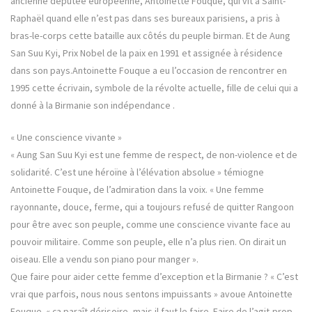
ancienne députée européenne, Antoinette Fouque, qui vit à Saint-
Raphaël quand elle n’est pas dans ses bureaux parisiens, a pris à
bras-le-corps cette bataille aux côtés du peuple birman. Et de Aung
San Suu Kyi, Prix Nobel de la paix en 1991 et assignée à résidence
dans son pays.Antoinette Fouque a eu l’occasion de rencontrer en
1995 cette écrivain, symbole de la révolte actuelle, fille de celui qui a
donné à la Birmanie son indépendance .
« Une conscience vivante »
« Aung San Suu Kyi est une femme de respect, de non-violence et de
solidarité. C’est une héroïne à l’élévation absolue » témiogne
Antoinette Fouque, de l’admiration dans la voix. « Une femme
rayonnante, douce, ferme, qui a toujours refusé de quitter Rangoon
pour être avec son peuple, comme une conscience vivante face au
pouvoir militaire. Comme son peuple, elle n’a plus rien. On dirait un
oiseau. Elle a vendu son piano pour manger ».
Que faire pour aider cette femme d’exception et la Birmanie ? « C’est
vrai que parfois, nous nous sentons impuissants » avoue Antoinette
Fouque. « ça paraît dérisoire, mais il faut le faire. Faire de l’agit-prop,