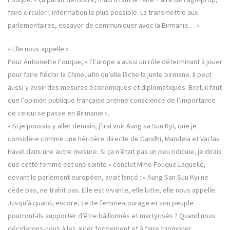
faire circuler l’information le plus possible. La transmettre aux
parlementaires, essayer de communiquer avec la Birmanie… »
« Elle nous appelle »
Pour Antoinette Fouque, « l’Europe a aussi un rôle déterminant à jouer
pour faire fléchir la Chine, afin qu’elle lâche la junte birmane. Il peut
aussi y avoir des mesures économiques et diplomatiques. Bref, il faut
que l’opinion publique française prenne conscience de l’importance
de ce qui se passe en Birmanie ».
« Si je pouvais y aller demain, j’irai voir Aung sa Suu Kyi, que je
considère comme une héritière directe de Gandhi, Mandela et Vaclav
Havel dans une autre mesure. Si ça n’était pas un peu ridicule, je dirais
que cette femme est une sainte » conclut Mme Fouque.Laquelle,
devant le parlement européen, avait lancé : « Aung San Suu Kyi ne
cède pas, ne trahit pas. Elle est vivante, elle lutte, elle nous appelle.
Jusqu’à quand, encore, cette femme-courage et son peuple
pourront-ils supporter d’être bâillonnés et martyrisés ? Quand nous
déciderons-nous à les aider fermement et à faire triompher,