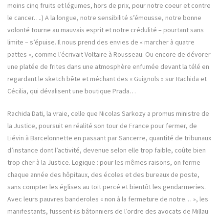
moins cinq fruits et légumes, hors de prix, pour notre coeur et contre
le cancer….) A la longue, notre sensibilité s’émousse, notre bonne
volonté tourne au mauvais esprit et notre crédulité – pourtant sans
limite – s’épuise. Il nous prend des envies de « marcher à quatre
pattes », comme l’écrivait Voltaire à Rousseau. Ou encore de dévorer
une platée de frites dans une atmosphère enfumée devant la télé en
regardant le sketch bête et méchant des « Guignols » sur Rachida et
Cécilia, qui dévalisent une boutique Prada…
Rachida Dati, la vraie, celle que Nicolas Sarkozy a promus ministre de
la Justice, poursuit en réalité son tour de France pour fermer, de
Liévin à Barcelonnette en passant par Sancerre, quantité de tribunaux
d’instance dont l’activité, devenue selon elle trop faible, coûte bien
trop cher à la Justice. Logique : pour les mêmes raisons, on ferme
chaque année des hôpitaux, des écoles et des bureaux de poste,
sans compter les églises au toit percé et bientôt les gendarmeries.
Avec leurs pauvres banderoles « non à la fermeture de notre… », les
manifestants, fussent-ils bâtonniers de l’ordre des avocats de Millau