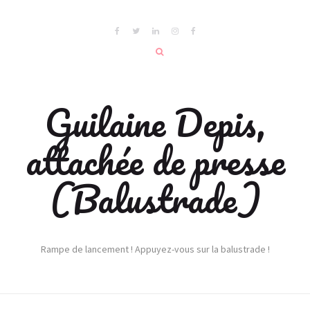
Guilaine Depis,
attachée de presse
(Balustrade)
Rampe de lancement ! Appuyez-vous sur la balustrade !