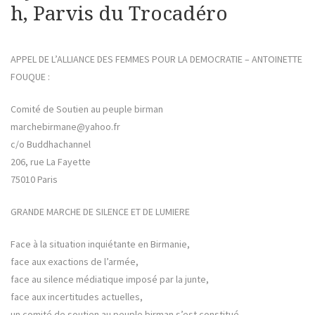
h, Parvis du Trocadéro
APPEL DE L’ALLIANCE DES FEMMES POUR LA DEMOCRATIE – ANTOINETTE
FOUQUE :
Comité de Soutien au peuple birman
marchebirmane@yahoo.fr
c/o Buddhachannel
206, rue La Fayette
75010 Paris
GRANDE MARCHE DE SILENCE ET DE LUMIERE
Face à la situation inquiétante en Birmanie,
face aux exactions de l’armée,
face au silence médiatique imposé par la junte,
face aux incertitudes actuelles,
un comité de soutien au peuple birman s’est constitué.