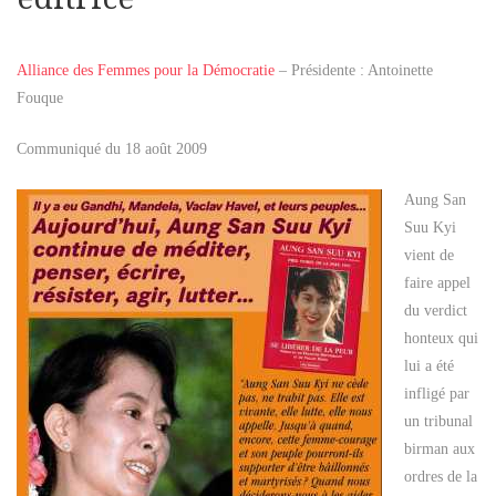
Alliance des Femmes pour la Démocratie
– Présidente : Antoinette
Fouque
Communiqué du 18 août 2009
Aung San
Suu Kyi
vient de
faire appel
du verdict
honteux qui
lui a été
infligé par
un tribunal
birman aux
ordres de la