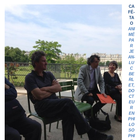
CA
FÉ-
TA
O
ANI
MÉ
PA
R
JE
AN-
LU
C
BE
RL
ET,
DO
CT
EU
R
EN
PHI
LO
SO
PHI