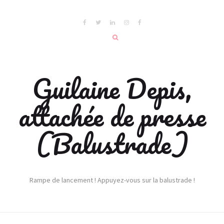
Guilaine Depis,
attachée de presse
(Balustrade)
Rampe de lancement ! Appuyez-vous sur la balustrade !