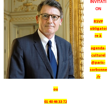
INVITATI
ON
RSVP
obligatoi
re à
agenda-
culturel
@paris-
sorbonne
.fr
ou
01 40 46 33 72