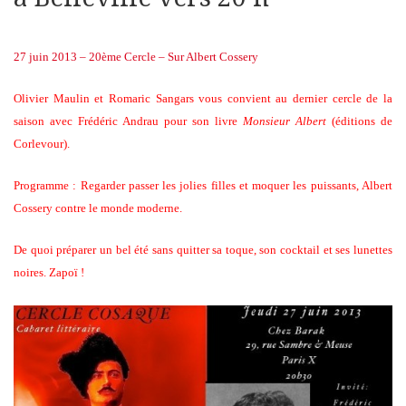
27 juin 2013 – 20ème Cercle – Sur Albert Cossery
Olivier Maulin et Romaric Sangars vous convient au dernier cercle de la
saison avec Frédéric Andrau pour son livre
Monsieur Albert
(éditions de
Corlevour).
Programme : Regarder passer les jolies filles et moquer les puissants, Albert
Cossery contre le monde moderne.
De quoi préparer un bel été sans quitter sa toque, son cocktail et ses lunettes
noires. Zapoï !