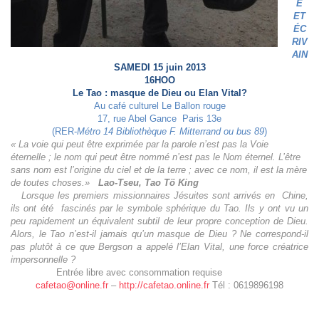
E
ET
ÉC
RIV
AIN
SAMEDI 15 juin 2013
16HOO
Le Tao : masque de Dieu ou Elan Vital?
Au café culturel Le Ballon rouge
17, rue Abel Gance Paris 13e
(RER-
Métro 14 Bibliothèque F. Mitterrand ou bus 89
)
« La voie qui peut être exprimée par la parole n’est pas la Voie
éternelle ; le nom qui peut être nommé n’est pas le Nom éternel. L’être
sans nom est l’origine du ciel et de la terre ; avec ce nom, il est la mère
de toutes choses.»
Lao-Tseu,
Tao Tö King
Lorsque les premiers missionnaires Jésuites sont arrivés en Chine,
ils ont été fascinés par le symbole sphérique du Tao. Ils y ont vu un
peu rapidement un équivalent subtil de leur propre conception de Dieu.
Alors, le Tao n’est-il jamais qu’un masque de Dieu ? Ne correspond-il
pas plutôt à ce que Bergson a appelé l’Elan Vital, une force créatrice
impersonnelle ?
Entrée libre avec consommation requise
cafetao@online.fr
–
http://cafetao.online.fr
Tél : 0619896198