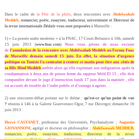
Dans le cadre de
la Fête de la philo
, d
eux rencontres avec
Abdelwahab
Meddeb
,
romancier, poète, essayiste, traducteur, universitaire et Directeur de
la revue internationale
Dédale
vous sont proposées
à Marseille :
1) « La pensée arabe moderne » à la FNAC, 17 Cours Belsunce à 16h, samedi
15 juin 2013 (
www.fnac.com
)
Nous vous prions de nous excuser
de
l’annulation de la rencontre avec Abdelwahab Meddeb au Forum Fnac
de Marseille demain samedi 15 juin. En effet, la situation d’urgence
politique en Tunisie l’a contraint à rentrer ce matin pour être aux côtés de
sa fille Hind Meddeb
arrêtée alors qu’elle exprimait son indignation après la
condamnation à deux ans de prison ferme du rappeur Weld El 15 ; elle doit
comparaître devant le juge d’instruction lundi 17 juin dans la matinée ; elle
est accusée de trouble de l’ordre public et d’outrage à agents.
2) une rencontre-débat portant sur le thème :
qu’est-ce qu’un point de vue
?
réunira à 14h à la Galerie Gourvennec-Ogor, 7 rue Duverger, dimanche 16
juin 2013 :
Hervé CASTANET
, professeur des Universités, Psychanalyste ;
Augustin
GIOVANNONI
, agrégé et docteur en philosophie ;
Abdelwawab MEDDEB
,
romancier, poète, essayiste, traducteur, directeur de la revue