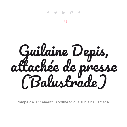
Guilaine Depis,
attachée de presse
(Balustrade)
Rampe de lancement ! Appuyez-vous sur la balustrade !