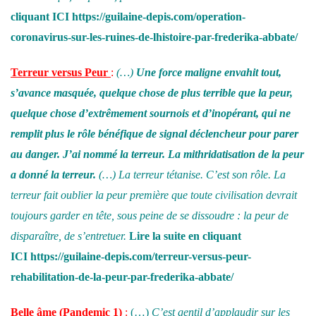
cliquant
ICI
https://guilaine-depis.com/operation-
coronavirus-sur-les-ruines-de-lhistoire-par-frederika-abbate/
Terreur versus Peur
:
(…)
Une force maligne envahit tout,
s’avance masquée, quelque chose de plus terrible que la peur,
quelque chose d’extrêmement sournois et d’inopérant, qui ne
remplit plus le rôle bénéfique de signal déclencheur pour parer
au danger. J’ai nommé la terreur. La mithridatisation de la peur
a donné la terreur.
(…)
La terreur tétanise. C’est son rôle. La
terreur fait oublier la peur première que toute civilisation devrait
toujours garder en tête, sous peine de se dissoudre : la peur de
disparaître, de s’entretuer
.
Lire la suite en cliquant
ICI
https://guilaine-depis.com/terreur-versus-peur-
rehabilitation-de-la-peur-par-frederika-abbate/
Belle âme
(Pandemic 1)
:
(…)
C’est gentil d’applaudir sur les