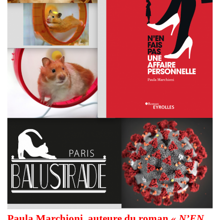
Paula Marchioni
, auteure du roman
«
N’EN