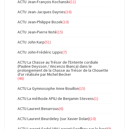
ACTU Jean-François Kochanski
(11)
ACTU Jean-Jacques Dayries
(16)
ACTU Jean-Philippe Bozek
(10)
ACTU Jean-Pierre Noté
(15)
ACTU John Karp
(51)
ACTU John-Frédéric Lippis
(7)
ACTU La Chasse au Trésor de l'Entente cordiale
(Pauline Deysson / Vincenzo Bianca) dans le
prolongement de la Chasse au Trésor de la Chouette
d'or réalisée par Michel Becker
(46)
ACTU La Gymnosophe Anne Bouillon
(15)
ACTU La méthode APILI de Benjamin Stevens
(1)
ACTU Laurent Benarrous
(6)
ACTU Laurent Beurdeley (sur Xavier Dolan)
(10)
ACTU Laurent Sedel (dit Laurent Geoffroy sur le livre)
(9