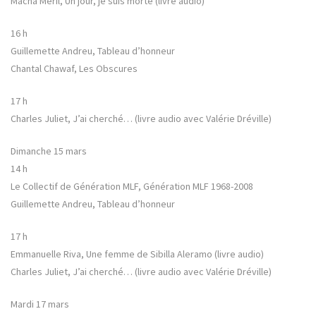
Macha Méril, Un jour, je suis morte (livre audio)
16 h
Guillemette Andreu, Tableau d’honneur
Chantal Chawaf, Les Obscures
17 h
Charles Juliet, J’ai cherché… (livre audio avec Valérie Dréville)
Dimanche 15 mars
14 h
Le Collectif de Génération MLF, Génération MLF 1968-2008
Guillemette Andreu, Tableau d’honneur
17 h
Emmanuelle Riva, Une femme de Sibilla Aleramo (livre audio)
Charles Juliet, J’ai cherché… (livre audio avec Valérie Dréville)
Mardi 17 mars