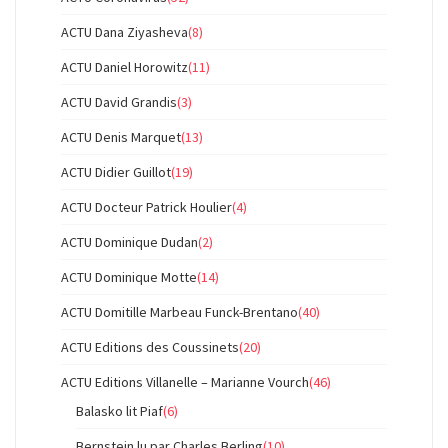
ACTU Dana Ziyasheva
(8)
ACTU Daniel Horowitz
(11)
ACTU David Grandis
(3)
ACTU Denis Marquet
(13)
ACTU Didier Guillot
(19)
ACTU Docteur Patrick Houlier
(4)
ACTU Dominique Dudan
(2)
ACTU Dominique Motte
(14)
ACTU Domitille Marbeau Funck-Brentano
(40)
ACTU Editions des Coussinets
(20)
ACTU Editions Villanelle – Marianne Vourch
(46)
Balasko lit Piaf
(6)
Bernstein lu par Charles Berling
(10)