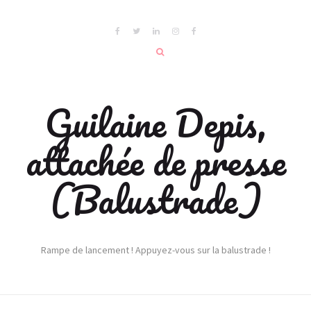
Guilaine Depis,
attachée de presse
(Balustrade)
Rampe de lancement ! Appuyez-vous sur la balustrade !