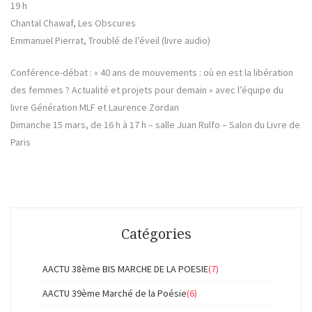
19 h
Chantal Chawaf, Les Obscures
Emmanuel Pierrat, Troublé de l’éveil (livre audio)
Conférence-débat : « 40 ans de mouvements : où en est la libération
des femmes ? Actualité et projets pour demain » avec l’équipe du
livre Génération MLF et Laurence Zordan
Dimanche 15 mars, de 16 h à 17 h – salle Juan Rulfo – Salon du Livre de
Paris
Catégories
AACTU 38ème BIS MARCHE DE LA POESIE
(7)
AACTU 39ème Marché de la Poésie
(6)