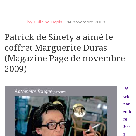
by
Guilaine Depis
-
14 novembre 2009
Patrick de Sinety a aimé le
coffret Marguerite Duras
(Magazine Page de novembre
2009)
PA
GE
nov
emb
re
200
9