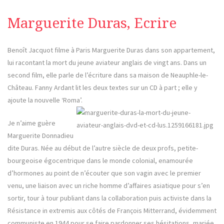
Marguerite Duras, Ecrire
Benoît Jacquot filme à Paris Marguerite Duras dans son appartement,
lui racontant la mort du jeune aviateur anglais de vingt ans. Dans un
second film, elle parle de l’écriture dans sa maison de Neauphle-le-
Château. Fanny Ardant lit les deux textes sur un CD à part ; elle y
ajoute la nouvelle ‘Roma’.
Je n’aime guère
Marguerite Donnadieu
dite Duras. Née au début de l’autre siècle de deux profs, petite-
bourgeoise égocentrique dans le monde colonial, enamourée
d’hormones au point de n’écouter que son vagin avec le premier
venu, une liaison avec un riche homme d’affaires asiatique pour s’en
sortir, tour à tour publiant dans la collaboration puis activiste dans la
Résistance in extremis aux côtés de François Mitterrand, évidemment
communiste en 1944 pour se faire pardonner ses hésitations, mariée