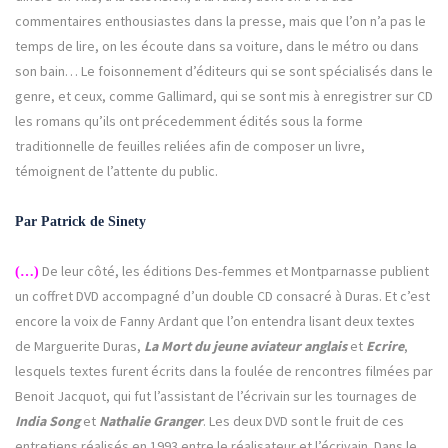
commentaires enthousiastes dans la presse, mais que l’on n’a pas le
temps de lire, on les écoute dans sa voiture, dans le métro ou dans
son bain… Le foisonnement d’éditeurs qui se sont spécialisés dans le
genre, et ceux, comme Gallimard, qui se sont mis à enregistrer sur CD
les romans qu’ils ont précedemment édités sous la forme
traditionnelle de feuilles reliées afin de composer un livre,
témoignent de l’attente du public.
Par Patrick de Sinety
De leur côté, les éditions Des-femmes et Montparnasse publient
(…)
un coffret DVD accompagné d’un double CD consacré à Duras. Et c’est
encore la voix de Fanny Ardant que l’on entendra lisant deux textes
de Marguerite Duras,
La Mort du jeune aviateur
anglais
et
Ecrire
,
lesquels textes furent écrits dans la foulée de rencontres filmées par
Benoit Jacquot, qui fut l’assistant de l’écrivain sur les tournages de
India Song
et
Nathalie Granger
. Les deux DVD sont le fruit de ces
entretiens réalisés en 1993 entre le réalisateur et l’écrivain. Dans le