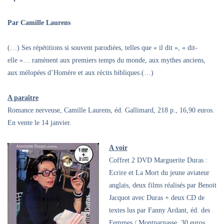
Par Camille Laurens
(…) Ses répétitions si souvent parodiées, telles que « il dit », « dit-
elle »… ramènent aux premiers temps du monde, aux mythes anciens,
aux mélopées d’Homère et aux récits bibliques.(…)
A paraître
Romance nerveuse, Camille Laurens, éd. Gallimard, 218 p., 16,90 euros.
En vente le 14 janvier.
A voir
Coffret 2 DVD Marguerite Duras :
Ecrire et La Mort du jeune aviateur
anglais, deux films réalisés par Benoit
Jacquot avec Duras + deux CD de
textes lus par Fanny Ardant, éd. des
Femmes / Montparnasse, 30 euros