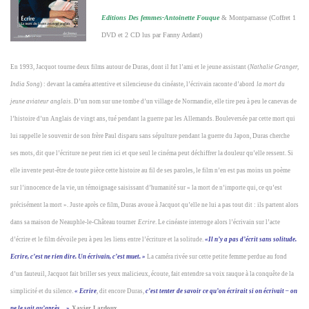
Editions Des femmes-Antoinette Fouque
& Montparnasse (Coffret 1
DVD et 2 CD lus par Fanny Ardant)
En 1993, Jacquot tourne deux films autour de Duras, dont il fut l’ami et le jeune assistant (
Nathalie Granger,
India Song
) : devant la caméra attentive et silencieuse du cinéaste, l’écrivain raconte d’abord
la mort du
jeune aviateur anglais
. D’un nom sur une tombe d’un village de Normandie, elle tire peu à peu le canevas de
l’histoire d’un Anglais de vingt ans, tué pendant la guerre par les Allemands. Bouleversée par cette mort qui
lui rappelle le souvenir de son frère Paul disparu sans sépulture pendant la guerre du Japon, Duras cherche
ses mots, dit que l’écriture ne peut rien ici et que seul le cinéma peut déchiffrer la douleur qu’elle ressent. Si
elle invente peut-être de toute pièce cette histoire au fil de ses paroles, le film n’en est pas moins un poème
sur l’innocence de la vie, un témoignage saisissant d’humanité sur « la mort de n’importe qui, ce qu’est
précisément la mort ». Juste après ce film, Duras avoue à Jacquot qu’elle ne lui a pas tout dit : ils partent alors
dans sa maison de Neauphle-le-Château tourner
Ecrire
. Le cinéaste interroge alors l’écrivain sur l’acte
d’écrire et le film dévoile peu à peu les liens entre l’écriture et la solitude.
«Il n’y a pas d’écrit sans solitude.
Ecrire, c’est ne rien dire. Un écrivain, c’est muet. »
La caméra rivée sur cette petite femme perdue au fond
d’un fauteuil, Jacquot fait briller ses yeux malicieux, écoute, fait entendre sa voix rauque à la conquête de la
simplicité et du silence.
« Ecrire
, dit encore Duras,
c’est tenter de savoir ce qu’on écrirait si on écrivait – on
ne le sait qu’après…»
X
avier
L
ardoux