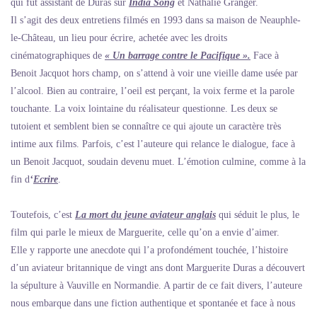
qui fut assistant de Duras sur
India Song
et Nathalie Granger.
Il s’agit des deux entretiens filmés en 1993 dans sa maison de Neauphle-
le-Château, un lieu pour écrire, achetée avec les droits
cinématographiques de
« Un barrage contre le Pacifique ».
Face à
Benoit Jacquot hors champ, on s’attend à voir une vieille dame usée par
l’alcool. Bien au contraire, l’oeil est perçant, la voix ferme et la parole
touchante. La voix lointaine du réalisateur questionne. Les deux se
tutoient et semblent bien se connaître ce qui ajoute un caractère très
intime aux films. Parfois, c’est l’auteure qui relance le dialogue, face à
un Benoit Jacquot, soudain devenu muet. L’émotion culmine, comme à la
fin d
‘
Ecrire
.
Toutefois, c’est
La mort du jeune aviateur anglais
qui séduit le plus, le
film qui parle le mieux de Marguerite, celle qu’on a envie d’aimer.
Elle y rapporte une anecdote qui l’a profondément touchée, l’histoire
d’un aviateur britannique de vingt ans dont Marguerite Duras a découvert
la sépulture à Vauville en Normandie. A partir de ce fait divers, l’auteure
nous embarque dans une fiction authentique et spontanée et face à nous