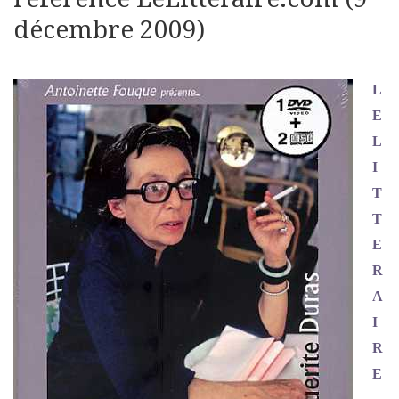
décembre 2009)
L
E
L
I
T
T
E
R
A
I
R
E