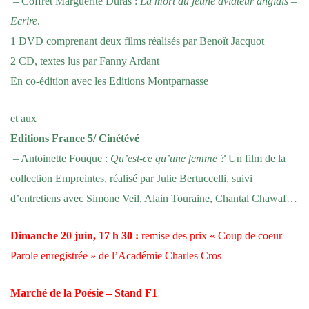
– Coffret Marguerite Duras :
La mort du jeune aviateur anglais
–
Ecrire
.
1 DVD comprenant deux films réalisés par Benoît Jacquot
2 CD, textes lus par Fanny Ardant
En co-édition avec les Editions Montparnasse
et aux
Editions France 5/ Cinétévé
– Antoinette Fouque :
Qu’est-ce qu’une femme ?
Un film de la
collection Empreintes, réalisé par Julie Bertuccelli, suivi
d’entretiens avec Simone Veil, Alain Touraine, Chantal Chawaf…
Dimanche 20 juin, 17 h 30 :
remise des prix « Coup de coeur
Parole enregistrée » de l’Académie Charles Cros
Marché de la Poésie – Stand F1