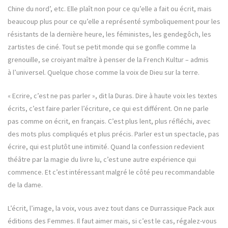
Chine du nord’, etc. Elle plaît non pour ce qu’elle a fait ou écrit, mais
beaucoup plus pour ce qu’elle a représenté symboliquement pour les
résistants de la dernière heure, les féministes, les gendegôch, les
zartistes de ciné. Tout se petit monde qui se gonfle comme la
grenouille, se croiyant maître à penser de la French Kultur – admis
à l’universel. Quelque chose comme la voix de Dieu sur la terre.
« Ecrire, c’est ne pas parler », dit la Duras. Dire à haute voix les textes
écrits, c’est faire parler l’écriture, ce qui est différent. On ne parle
pas comme on écrit, en français. C’est plus lent, plus réfléchi, avec
des mots plus compliqués et plus précis. Parler est un spectacle, pas
écrire, qui est plutôt une intimité. Quand la confession redevient
théâtre par la magie du livre lu, c’est une autre expérience qui
commence. Et c’est intéressant malgré le côté peu recommandable
de la dame.
L’écrit, l’image, la voix, vous avez tout dans ce Durrassique Pack aux
éditions des Femmes. Il faut aimer mais, si c’est le cas, régalez-vous