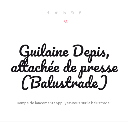
Guilaine Depis,
attachée de presse
(Balustrade)
Rampe de lancement ! Appuyez-vous sur la balustrade !