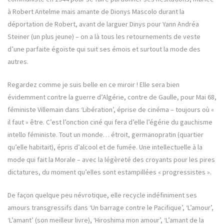
à Robert Antelme mais amante de Dionys Mascolo durant la
déportation de Robert, avant de larguer Dinys pour Yann Andréa
Steiner (un plus jeune) – on a là tous les retournements de veste
d’une parfaite égoïste qui suit ses émois et surtout la mode des
autres.
Regardez comme je suis belle en ce miroir ! Elle sera bien
évidemment contre la guerre d’Algérie, contre de Gaulle, pour Mai 68,
féministe Villemain dans ‘Libération’, éprise de cinéma – toujours où «
il faut » être. C’est l’onction ciné qui fera d’elle l’égérie du gauchisme
intello féministe. Tout un monde… étroit, germanopratin (quartier
qu’elle habitait), épris d’alcool et de fumée. Une intellectuelle à la
mode qui fait la Morale – avec la légèreté des croyants pour les pires
dictatures, du moment qu’elles sont estampillées « progressistes ».
De façon quelque peu névrotique, elle recycle indéfiniment ses
amours transgressifs dans ‘Un barrage contre le Pacifique’, ‘L’amour’,
‘L’amant’ (son meilleur livre), ‘Hiroshima mon amour’, ‘L’amant de la