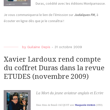
Duras, coédité avec les éditions Montparnasse.
Je vous communiquerai le lien de l’émission sur
Judaïques FM
, à
écouter en ligne dès que je le connaîtrai !
by
Guilaine Depis
-
31 octobre 2009
Xavier Lardoux rend compte
du coffret Duras dans la revue
ETUDES (novembre 2009)
La Mort du jeune aviateur anglais
et
Ecrire
DURAS
Deux films de Benoît
JACQUOT
avec
Marguerite
(1993)